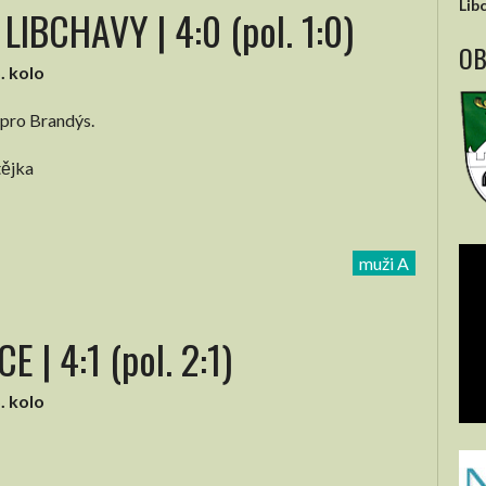
Lib
IBCHAVY | 4:0 (pol. 1:0)
OB
. kolo
 pro Brandýs.
tějka
muži A
| 4:1 (pol. 2:1)
. kolo