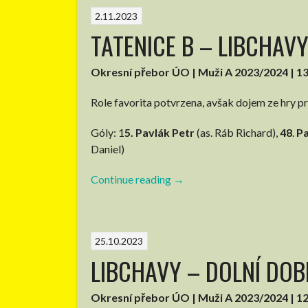
|
2.11.2023
1:1
TATENICE B – LIBCHAVY |
(pol.
0:0)”
Okresní přebor ÚO | Muži A 2023/2024 | 13
Role favorita potvrzena, avšak dojem ze hry p
Góly: 1
5. Pavlák Petr
(as. Ráb Richard),
48
.
Pa
Daniel)
Continue reading
“TATENICE
→
B
–
LIBCHAVY
25.10.2023
|
LIBCHAVY – DOLNÍ DOBRO
0:3
(pol.
0:1)”
Okresní přebor ÚO | Muži A 2023/2024 | 12