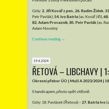
Góly:
2. Jiří Kovář z pen
.,
26. Radim Žídek
,
33
Petr Pavlák),
54. Ivo Batrla
(as. Kovář Jiří),
68.
82. Adam Provazník
,
85. Petr Pavlák
(as. Ra
Adam Novotný
Continue reading
“LIBCHAVY
→
–
RYBNÍK
|
19.4.2024
10:2
ŘETOVÁ – LIBCHAVY | 1:2
(pol.
4:0)”
Okresní přebor ÚO | Muži A 2023/2024 | 18
S handicapem, přesto opět vítězně.
Góly: 18. Pavlásek (Řetová) –
27. Batrla Ivo
(