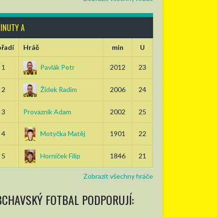
INUTY A
řadí
Hráč
min
U
1
Pavlák Petr
2012
23
2
Žídek Radim
2006
24
3
Provazník Adam
2002
25
4
Motyčka Matěj
1901
22
5
Horníček Filip
1846
21
Zobrazit všechny hráče
BCHAVSKÝ FOTBAL PODPORUJÍ: