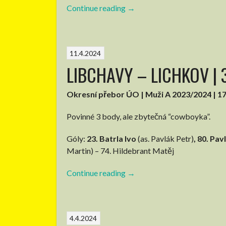
Continue reading
“ŘETOVÁ
→
–
LIBCHAVY
|
11.4.2024
1:2
LIBCHAVY – LICHKOV | 3:
(pol.
1:1)”
Okresní přebor ÚO | Muži A 2023/2024 | 17
Povinné 3 body, ale zbytečná “cowboyka”.
Góly:
23. Batrla Ivo
(as. Pavlák Petr)
,
80. Pav
Martin) – 74. Hildebrant Matěj
Continue reading
“LIBCHAVY
→
–
LICHKOV
|
4.4.2024
3:1