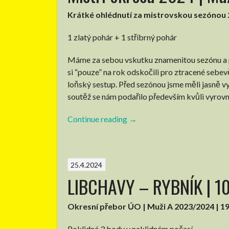
Krátké ohlédnutí za mistrovskou sezónou
1 zlatý pohár + 1 stříbrný pohár
Máme za sebou vskutku znamenitou sezónu a p
si “pouze” na rok odskočili pro ztracené sebev
loňský sestup. Před sezónou jsme měli jasně vy
soutěž se nám podařilo především kvůli vyrov
Continue reading
“Mistři
→
okresu
2024
|
25.4.2024
Muži
LIBCHAVY – RYBNÍK | 10:
A”
Okresní přebor ÚO | Muži A 2023/2024 | 19
Poklidné 3 body v neklidném počasí