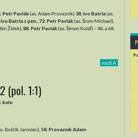
. Petr Pavlák
(as. Adam Provazník)
38. Ivo Batrla
(as.
 Ivo Batrla z pen.
,
72. Petr Pavlák
(as. Šrom Michael),
dim Žídek),
88. Petr Pavlák
(as. Šimon Kolář) – 48. a 68.
P
Po
muži A
 (pol. 1:1)
. kolo
as. Boštík Jaroslav)
,
58. Provazník Adam