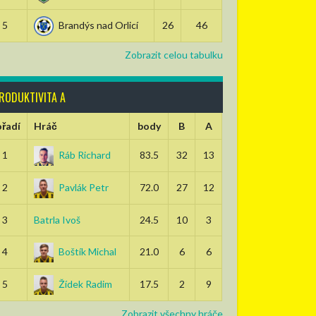
5
Brandýs nad Orlicí
26
46
Zobrazit celou tabulku
RODUKTIVITA A
řadí
Hráč
body
B
A
1
Ráb Richard
83.5
32
13
2
Pavlák Petr
72.0
27
12
3
Batrla Ivoš
24.5
10
3
4
Boštík Michal
21.0
6
6
5
Žídek Radim
17.5
2
9
Zobrazit všechny hráče