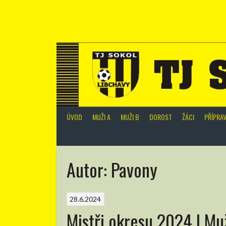
Skip
to
content
ÚVOD
MUŽI A
MUŽI B
DOROST
ŽÁCI
PŘÍPRA
Autor:
Pavony
28.6.2024
Mistři okresu 2024 | Mu