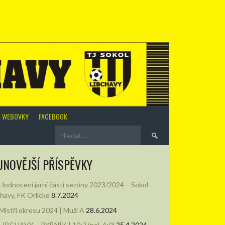
É WEBOVKY
FACEBOOK
Vyhledávání
JNOVĚJŠÍ PŘÍSPĚVKY
Hodnocení jarní části sezóny 2023/2024 – Sokol
chavy, FK Orlicko
8.7.2024
Mistři okresu 2024 | Muži A
28.6.2024
LIBCHAVY – RYBNÍK | 10:2 (pol. 4:0)
25.4.2024