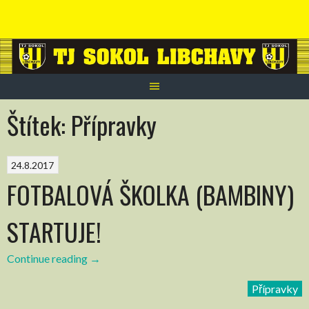
Skip
to
content
Štítek:
Přípravky
24.8.2017
FOTBALOVÁ ŠKOLKA (BAMBINY)
STARTUJE!
Continue reading
“FOTBALOVÁ
→
ŠKOLKA
Přípravky
(BAMBINY)
STARTUJE!”