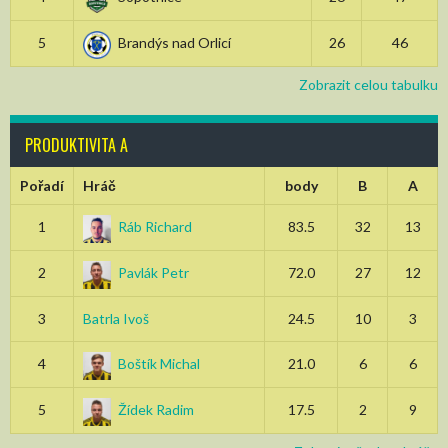
5
Brandýs nad Orlicí
26
46
Zobrazit celou tabulku
PRODUKTIVITA A
Pořadí
Hráč
body
B
A
1
Ráb Richard
83.5
32
13
2
Pavlák Petr
72.0
27
12
3
Batrla Ivoš
24.5
10
3
4
Boštík Michal
21.0
6
6
5
Žídek Radim
17.5
2
9