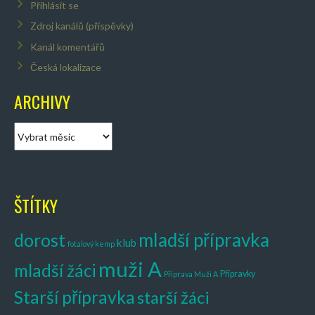
Přihlásit se
Zdroj kanálů (příspěvky)
Kanál komentářů
Česká lokalizace
ARCHIVY
A
r
c
h
i
ŠTÍTKY
v
y
mladší přípravka
dorost
klub
fotalový kemp
muži A
mladší žáci
Přípravky
Příprava Muži A
Starší přípravka
starší žáci