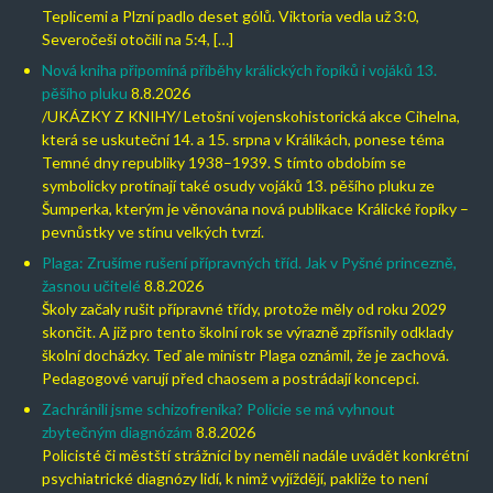
Teplicemi a Plzní padlo deset gólů. Viktoria vedla už 3:0,
Severočeši otočili na 5:4, […]
Nová kniha připomíná příběhy králických řopíků i vojáků 13.
pěšího pluku
8.8.2026
/UKÁZKY Z KNIHY/ Letošní vojenskohistorická akce Cihelna,
která se uskuteční 14. a 15. srpna v Králíkách, ponese téma
Temné dny republiky 1938–1939. S tímto obdobím se
symbolicky protínají také osudy vojáků 13. pěšího pluku ze
Šumperka, kterým je věnována nová publikace Králické řopíky –
pevnůstky ve stínu velkých tvrzí.
Plaga: Zrušíme rušení přípravných tříd. Jak v Pyšné princezně,
žasnou učitelé
8.8.2026
Školy začaly rušit přípravné třídy, protože měly od roku 2029
skončit. A již pro tento školní rok se výrazně zpřísnily odklady
školní docházky. Teď ale ministr Plaga oznámil, že je zachová.
Pedagogové varují před chaosem a postrádají koncepci.
Zachránili jsme schizofrenika? Policie se má vyhnout
zbytečným diagnózám
8.8.2026
Policisté či městští strážníci by neměli nadále uvádět konkrétní
psychiatrické diagnózy lidí, k nimž vyjíždějí, pakliže to není