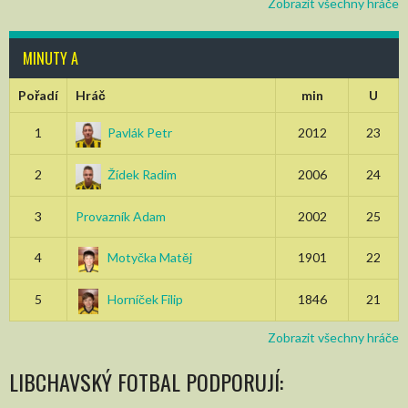
Zobrazit všechny hráče
MINUTY A
Pořadí
Hráč
min
U
1
Pavlák Petr
2012
23
2
Žídek Radim
2006
24
3
Provazník Adam
2002
25
4
Motyčka Matěj
1901
22
5
Horníček Filip
1846
21
Zobrazit všechny hráče
LIBCHAVSKÝ FOTBAL PODPORUJÍ: