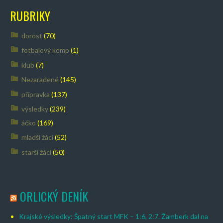
RUBRIKY
dorost
(70)
fotbalový kemp
(1)
klub
(7)
Nezaradené
(145)
přípravka
(137)
výsledky
(239)
áčko
(169)
mladší žáci
(52)
starší žáci
(50)
ORLICKÝ DENÍK
Krajské výsledky: Špatný start MFK – 1:6, 2:7. Žamberk dal na