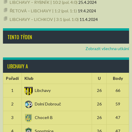
LIBCHAVY – RYBNÍK | 10:2 (pol. 4:0)
25.4.2024
ŘETOVÁ – LIBCHAVY | 1:2 (pol. 1:1)
19.4.2024
LIBCHAVY – LICHKOV | 3:1 (pol. 1:0)
11.4.2024
TENTO TÝDEN
Zobrazit všechna utkání
LIBCHAVY A
Pořadí
Klub
U
Body
1
Libchavy
26
66
2
Dolní Dobrouč
26
59
3
Choceň B
26
47
4
Sopotnice
26
47