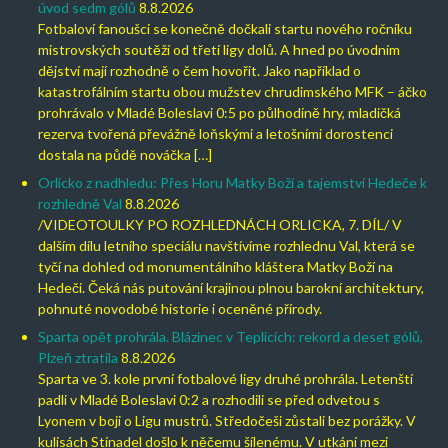
úvod sedm gólů
8.8.2026
Fotbaloví fanoušci se konečně dočkali startu nového ročníku
mistrovských soutěží od třetí ligy dolů. A hned po úvodním
dějství mají rozhodně o čem hovořit. Jako například o
katastrofálním startu obou mužstev chrudimského MFK – áčko
prohrávalo v Mladé Boleslavi 0:5 po půlhodině hry, mladičká
rezerva tvořená převážně loňskými a letošními dorostenci
dostala na půdě nováčka […]
Orlicko z nadhledu: Přes Horu Matky Boží a tajemství Hedeče k
rozhledně Val
8.8.2026
/VIDEOTOULKY PO ROZHLEDNÁCH ORLICKA, 7. DÍL/ V
dalším dílu letního speciálu navštívíme rozhlednu Val, která se
tyčí na dohled od monumentálního kláštera Matky Boží na
Hedeči. Čeká nás putování krajinou plnou barokní architektury,
pohnuté novodobé historie i oceněné přírody.
Sparta opět prohrála. Blázinec v Teplicích: rekord a deset gólů,
Plzeň ztratila
8.8.2026
Sparta ve 3. kole první fotbalové ligy druhé prohrála. Letenští
padli v Mladé Boleslavi 0:2 a rozhodili se před odvetou s
Lyonem v boji o Ligu mustrů. Středočeši zůstali bez porážky. V
kulisách Stínadel došlo k něčemu šílenému. V utkání mezi