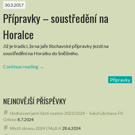
30.3.2017
Přípravky – soustředění na
Horalce
Již je tradicí, že na jaře libchavské přípravky jezdí na
soustředění na Horalku do Sněžného.
Continue reading
“Přípravky
→
–
Přípravky
soustředění
na
Horalce”
NEJNOVĚJŠÍ PŘÍSPĚVKY
Hodnocení jarní části sezóny 2023/2024 – Sokol Libchavy, FK
Orlicko
8.7.2024
Mistři okresu 2024 | Muži A
28.6.2024