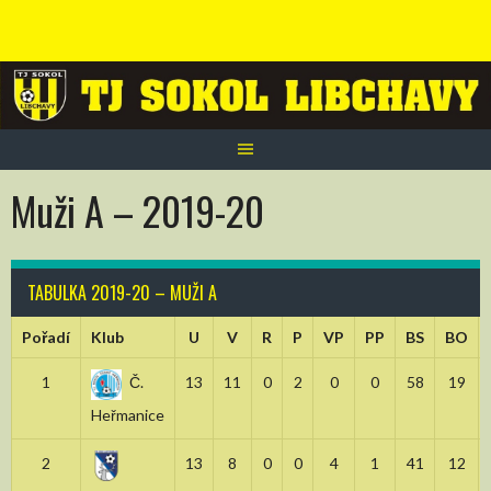
Skip
to
content
Muži A – 2019-20
TABULKA 2019-20 – MUŽI A
Pořadí
Klub
U
V
R
P
VP
PP
BS
BO
1
Č.
13
11
0
2
0
0
58
19
Heřmanice
2
13
8
0
0
4
1
41
12