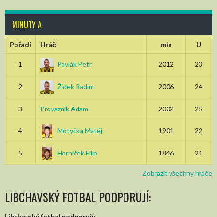
MINUTY A
Pořadí
Hráč
min
U
1
Pavlák Petr
2012
23
2
Žídek Radim
2006
24
3
Provazník Adam
2002
25
4
Motyčka Matěj
1901
22
5
Horníček Filip
1846
21
Zobrazit všechny hráče
LIBCHAVSKÝ FOTBAL PODPORUJÍ:
Libchavský fotbal podporují: