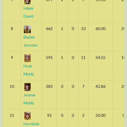
Hájek
David
8
662
1
0
10
60.00
20
Blažek
Jaroslav
9
595
1
0
11
54.55
18
Hodr
Matěj
10
383
0
0
7
42.86
28
Jetmar
Matěj
11
92
0
0
2
50.00
0.
Horníček