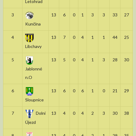
Letohrad
3
13
6
0
1
3
3
33
27
Kunčina
4
13
7
0
4
1
1
44
25
Libchavy
5
13
5
0
4
1
3
28
30
Jablonné
n.O
6
13
6
0
6
1
0
21
29
Sloupnice
7
Dolní
13
4
0
4
2
3
30
38
Újezd
8
13
4
0
6
2
1
29
35