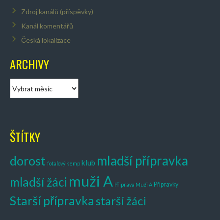
Zdroj kanálů (příspěvky)
Kanál komentářů
Česká lokalizace
ARCHIVY
A
r
c
h
i
ŠTÍTKY
v
y
mladší přípravka
dorost
klub
fotalový kemp
muži A
mladší žáci
Přípravky
Příprava Muži A
Starší přípravka
starší žáci