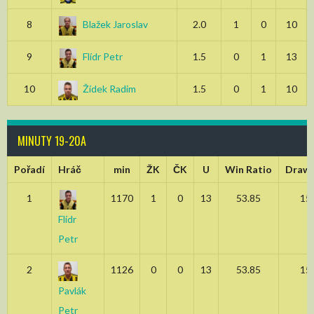
8
Blažek Jaroslav
2.0
1
0
10
9
Flídr Petr
1.5
0
1
13
10
Žídek Radim
1.5
0
1
10
MINUTY 19-20A
Pořadí
Hráč
min
ŽK
ČK
U
Win Ratio
Draw 
1
1170
1
0
13
53.85
15
Flídr
Petr
2
1126
0
0
13
53.85
15
Pavlák
Petr