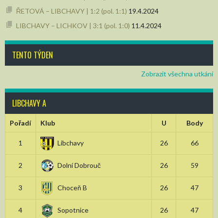
ŘETOVÁ – LIBCHAVY | 1:2 (pol. 1:1)
19.4.2024
LIBCHAVY – LICHKOV | 3:1 (pol. 1:0)
11.4.2024
TENTO TÝDEN
Zobrazit všechna utkání
LIBCHAVY A
Pořadí
Klub
U
Body
1
Libchavy
26
66
2
Dolní Dobrouč
26
59
3
Choceň B
26
47
4
Sopotnice
26
47