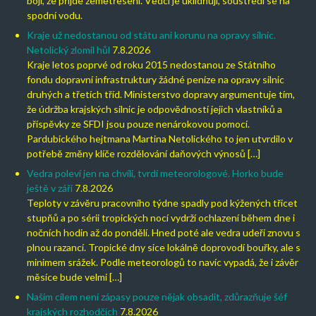
bojí, že přijde zemětřesení. Vědci je uklidňují, soustředí se na
spodní vodu.
Kraje už nedostanou od státu ani korunu na opravy silnic.
Netolický zlomil hůl
7.8.2026
Kraje letos poprvé od roku 2015 nedostanou ze Státního
fondu dopravní infrastruktury žádné peníze na opravy silnic
druhých a třetích tříd. Ministerstvo dopravy argumentuje tím,
že údržba krajských silnic je odpovědností jejich vlastníků a
příspěvky ze SFDI jsou pouze nenárokovou pomocí.
Pardubického hejtmana Martina Netolického to jen utvrdilo v
potřebě změny klíče rozdělování daňových výnosů […]
Vedra poleví jen na chvíli, tvrdí meteorologové. Horko bude
ještě v září
7.8.2026
Teploty v závěru pracovního týdne spadly pod kýžených třicet
stupňů a po sérii tropických nocí vydrží ochlazení během dne i
nočních hodin až do pondělí. Hned poté ale vedra udeří znovu s
plnou razancí. Tropické dny sice lokálně doprovodí bouřky, ale s
minimem srážek. Podle meteorologů to navíc vypadá, že i závěr
měsíce bude velmi […]
Naším cílem není zápasy pouze nějak obsadit, zdůrazňuje šéf
krajských rozhodčích
7.8.2026