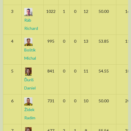
3
1022
1
0
12
50.00
16
Ráb
Richard
4
995
0
0
13
53.85
15
Boštík
Michal
5
841
0
0
11
54.55
18
Ďuriš
Daniel
6
731
0
0
10
50.00
20
Žídek
Radim
7
677
2
1
9
55.56
22