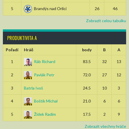
5
Brandýs nad Orlicí
26
46
Zobrazit celou tabulku
PRODUKTIVITA A
Pořadí
Hráč
body
B
A
1
Ráb Richard
83.5
32
13
2
Pavlák Petr
72.0
27
12
3
Batrla Ivoš
24.5
10
3
4
Boštík Michal
21.0
6
6
5
Žídek Radim
17.5
2
9
Zobrazit všechny hráče