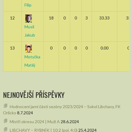
Filip
12
18
0
0
3
33.33
33
Musil
Jakub
13
0
0
0
0
0.00
0.
Motyčka
Matěj
NEJNOVĚJŠÍ PŘÍSPĚVKY
Hodnocení jarní části sezóny 2023/2024 – Sokol Libchavy, FK
Orlicko
8.7.2024
Mistři okresu 2024 | Muži A
28.6.2024
LIBCHAVY – RYBNÍK | 10:2 (pol. 4:0)
25.4.2024