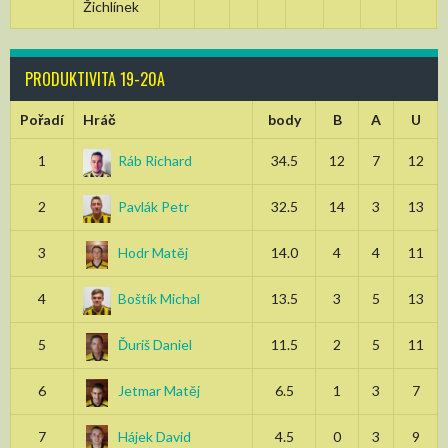
Žichlínek
PRODUKTIVITA 19-20A
Pořadí
Hráč
body
B
A
U
1
Ráb Richard
34.5
12
7
12
2
Pavlák Petr
32.5
14
3
13
3
Hodr Matěj
14.0
4
4
11
4
Boštík Michal
13.5
3
5
13
5
Ďuriš Daniel
11.5
2
5
11
6
Jetmar Matěj
6.5
1
3
7
7
Hájek David
4.5
0
3
9