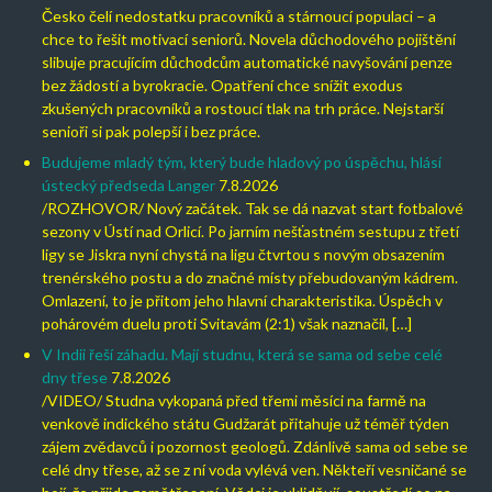
Česko čelí nedostatku pracovníků a stárnoucí populaci – a
chce to řešit motivací seniorů. Novela důchodového pojištění
slibuje pracujícím důchodcům automatické navyšování penze
bez žádostí a byrokracie. Opatření chce snížit exodus
zkušených pracovníků a rostoucí tlak na trh práce. Nejstarší
senioři si pak polepší i bez práce.
Budujeme mladý tým, který bude hladový po úspěchu, hlásí
ústecký předseda Langer
7.8.2026
/ROZHOVOR/ Nový začátek. Tak se dá nazvat start fotbalové
sezony v Ústí nad Orlicí. Po jarním nešťastném sestupu z třetí
ligy se Jiskra nyní chystá na ligu čtvrtou s novým obsazením
trenérského postu a do značné místy přebudovaným kádrem.
Omlazení, to je přitom jeho hlavní charakteristika. Úspěch v
pohárovém duelu proti Svitavám (2:1) však naznačil, […]
V Indii řeší záhadu. Mají studnu, která se sama od sebe celé
dny třese
7.8.2026
/VIDEO/ Studna vykopaná před třemi měsíci na farmě na
venkově indického státu Gudžarát přitahuje už téměř týden
zájem zvědavců i pozornost geologů. Zdánlivě sama od sebe se
celé dny třese, až se z ní voda vylévá ven. Někteří vesničané se