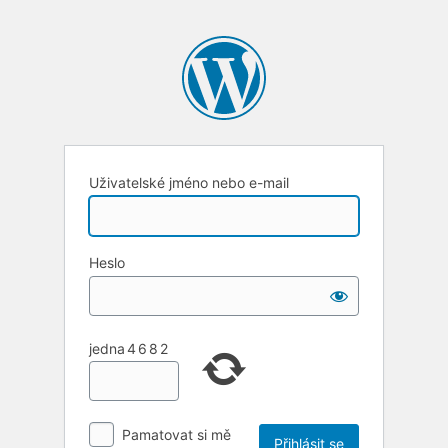
Uživatelské jméno nebo e-mail
Heslo
jedna
4
6
8
2
Pamatovat si mě