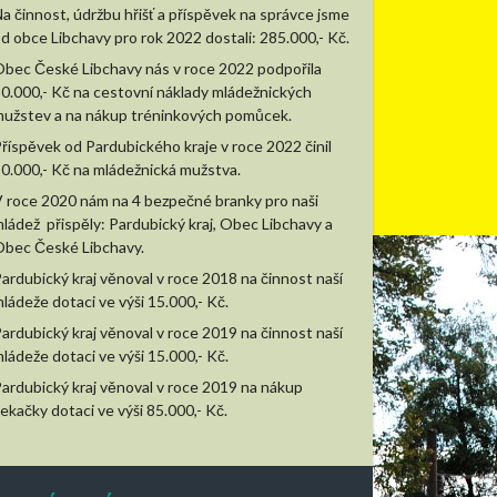
a činnost, údržbu hřišť a příspěvek na správce jsme
d obce Libchavy pro rok 2022 dostali: 285.000,- Kč.
bec České Libchavy nás v roce 2022 podpořila
0.000,- Kč na cestovní náklady mládežnických
užstev a na nákup tréninkových pomůcek.
říspěvek od Pardubického kraje v roce 2022 činil
0.000,- Kč na mládežnická mužstva.
 roce 2020 nám na 4 bezpečné branky pro naši
ládež přispěly: Pardubický kraj, Obec Libchavy a
bec České Libchavy.
ardubický kraj věnoval v roce 2018 na činnost naší
ládeže dotaci ve výši 15.000,- Kč.
ardubický kraj věnoval v roce 2019 na činnost naší
ládeže dotaci ve výši 15.000,- Kč.
ardubický kraj věnoval v roce 2019 na nákup
ekačky dotaci ve výši 85.000,- Kč.