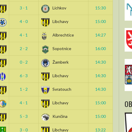
3 - 1
Lichkov
15:30
4 - 0
Libchavy
15:00
4 - 1
Albrechtice
14:27
2 - 2
Sopotnice
16:00
0 - 2
Žamberk
14:30
6 - 3
Libchavy
14:30
1 - 2
Svratouch
14:30
OB
4 - 1
Libchavy
15:00
5 - 3
Kunčina
15:00
3 - 0
Libchavy
13:22