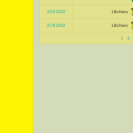
10.9.2022
Libchavy
27.8.2022
Libchavy
1
2