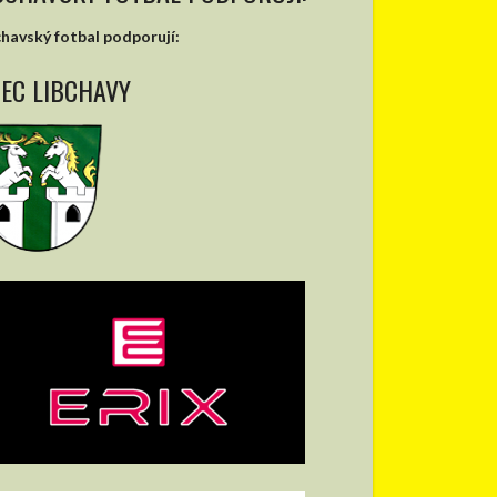
chavský fotbal podporují:
EC LIBCHAVY