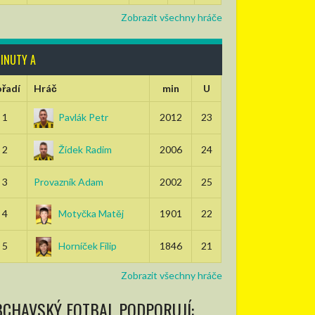
Zobrazit všechny hráče
INUTY A
řadí
Hráč
min
U
1
Pavlák Petr
2012
23
2
Žídek Radim
2006
24
3
Provazník Adam
2002
25
4
Motyčka Matěj
1901
22
5
Horníček Filip
1846
21
Zobrazit všechny hráče
BCHAVSKÝ FOTBAL PODPORUJÍ: