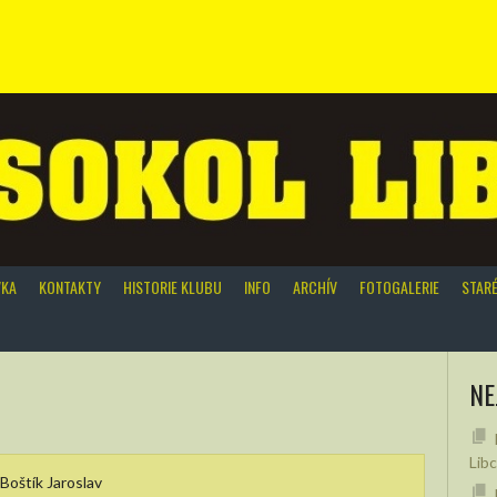
VKA
KONTAKTY
HISTORIE KLUBU
INFO
ARCHÍV
FOTOGALERIE
STAR
NE
Lib
Boštík Jaroslav