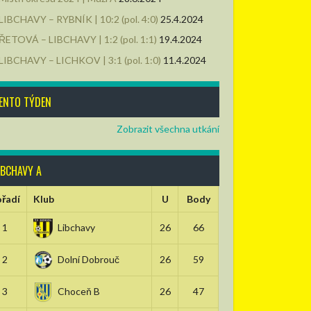
LIBCHAVY – RYBNÍK | 10:2 (pol. 4:0)
25.4.2024
ŘETOVÁ – LIBCHAVY | 1:2 (pol. 1:1)
19.4.2024
LIBCHAVY – LICHKOV | 3:1 (pol. 1:0)
11.4.2024
ENTO TÝDEN
Zobrazit všechna utkání
IBCHAVY A
řadí
Klub
U
Body
1
Libchavy
26
66
2
Dolní Dobrouč
26
59
3
Choceň B
26
47