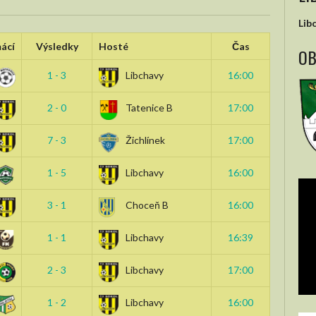
Lib
ácí
Výsledky
Hosté
Čas
OB
1 - 3
Libchavy
16:00
2 - 0
Tatenice B
17:00
7 - 3
Žichlínek
17:00
1 - 5
Libchavy
16:00
3 - 1
Choceň B
16:00
1 - 1
Libchavy
16:39
2 - 3
Libchavy
17:00
1 - 2
Libchavy
16:00