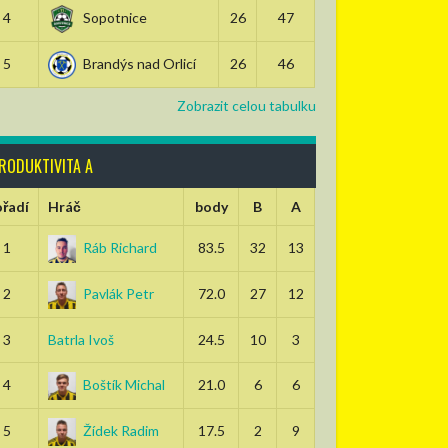
4
Sopotnice
26
47
5
Brandýs nad Orlicí
26
46
Zobrazit celou tabulku
RODUKTIVITA A
řadí
Hráč
body
B
A
1
Ráb Richard
83.5
32
13
2
Pavlák Petr
72.0
27
12
3
Batrla Ivoš
24.5
10
3
4
Boštík Michal
21.0
6
6
5
Žídek Radim
17.5
2
9