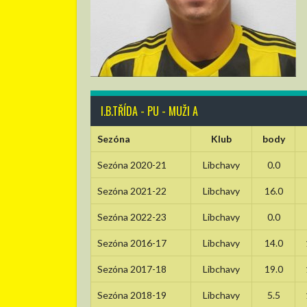
I.B.TŘÍDA - PU - MUŽI A
Sezóna
Klub
body
Sezóna 2020-21
Libchavy
0.0
Sezóna 2021-22
Libchavy
16.0
Sezóna 2022-23
Libchavy
0.0
Sezóna 2016-17
Libchavy
14.0
Sezóna 2017-18
Libchavy
19.0
Sezóna 2018-19
Libchavy
5.5