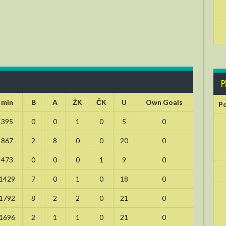
P
min
B
A
ŽK
ČK
U
Own Goals
Po
395
0
0
1
0
5
0
867
2
8
0
0
20
0
473
0
0
0
1
9
0
1429
7
0
1
0
18
0
1792
8
2
2
0
21
0
1696
2
1
1
0
21
0