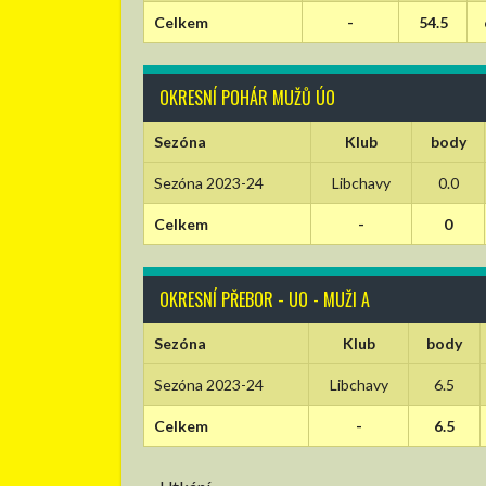
Celkem
-
54.5
OKRESNÍ POHÁR MUŽŮ ÚO
Sezóna
Klub
body
Sezóna 2023-24
Libchavy
0.0
Celkem
-
0
OKRESNÍ PŘEBOR - UO - MUŽI A
Sezóna
Klub
body
Sezóna 2023-24
Libchavy
6.5
Celkem
-
6.5