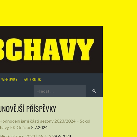
É WEBOVKY
FACEBOOK
Vyhledávání
JNOVĚJŠÍ PŘÍSPĚVKY
Hodnocení jarní části sezóny 2023/2024 – Sokol
chavy, FK Orlicko
8.7.2024
Mistři okresu 2024 | Muži A
28.6.2024