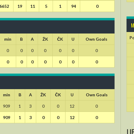
6652
19
11
5
1
94
0
M
Po
min
B
A
ŽK
ČK
U
Own Goals
0
0
0
0
0
0
0
0
0
0
0
0
0
0
min
B
A
ŽK
ČK
U
Own Goals
909
1
3
0
0
12
0
909
1
3
0
0
12
0
LI