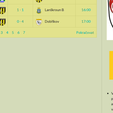
1 - 1
Lanškroun B
16:00
0 - 4
Dobříkov
17:00
3
4
5
6
7
Pokračovat
V
p
a
v