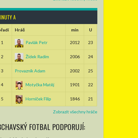
INUTY A
řadí
Hráč
min
U
1
Pavlák Petr
2012
23
2
Žídek Radim
2006
24
3
Provazník Adam
2002
25
4
Motyčka Matěj
1901
22
5
Horníček Filip
1846
21
Zobrazit všechny hráče
BCHAVSKÝ FOTBAL PODPORUJÍ: