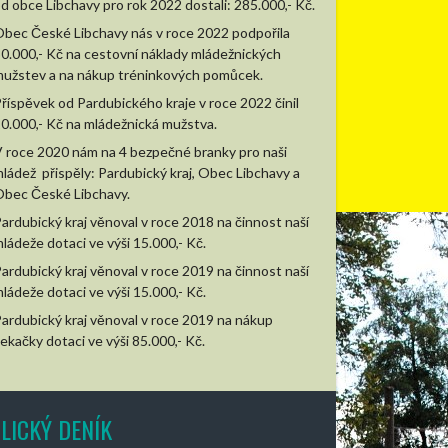
d obce Libchavy pro rok 2022 dostali: 285.000,- Kč.
bec České Libchavy nás v roce 2022 podpořila
0.000,- Kč na cestovní náklady mládežnických
užstev a na nákup tréninkových pomůcek.
říspěvek od Pardubického kraje v roce 2022 činil
0.000,- Kč na mládežnická mužstva.
 roce 2020 nám na 4 bezpečné branky pro naši
ládež přispěly: Pardubický kraj, Obec Libchavy a
bec České Libchavy.
ardubický kraj věnoval v roce 2018 na činnost naší
ládeže dotaci ve výši 15.000,- Kč.
ardubický kraj věnoval v roce 2019 na činnost naší
ládeže dotaci ve výši 15.000,- Kč.
ardubický kraj věnoval v roce 2019 na nákup
ekačky dotaci ve výši 85.000,- Kč.
LICKÝ DENÍK