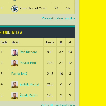
5
Brandýs nad Orlicí
26
46
Zobrazit celou tabulku
RODUKTIVITA A
řadí
Hráč
body
B
A
1
Ráb Richard
83.5
32
13
2
Pavlák Petr
72.0
27
12
3
Batrla Ivoš
24.5
10
3
4
Boštík Michal
21.0
6
6
5
Žídek Radim
17.5
2
9
Zobrazit všechny hráče