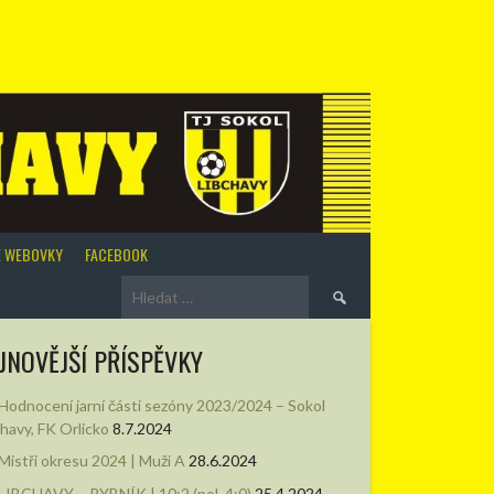
É WEBOVKY
FACEBOOK
Vyhledávání
JNOVĚJŠÍ PŘÍSPĚVKY
Hodnocení jarní části sezóny 2023/2024 – Sokol
chavy, FK Orlicko
8.7.2024
Mistři okresu 2024 | Muži A
28.6.2024
LIBCHAVY – RYBNÍK | 10:2 (pol. 4:0)
25.4.2024