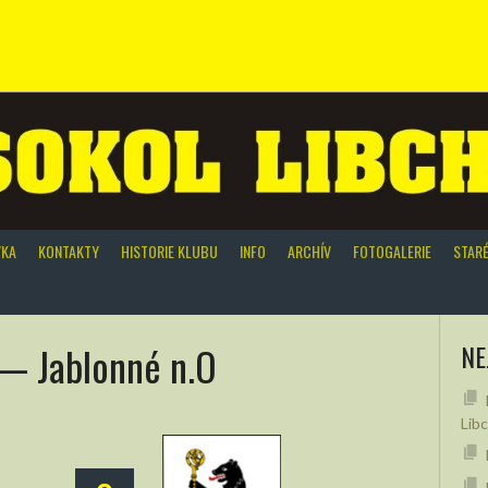
VKA
KONTAKTY
HISTORIE KLUBU
INFO
ARCHÍV
FOTOGALERIE
STAR
— Jablonné n.O
NE
Lib