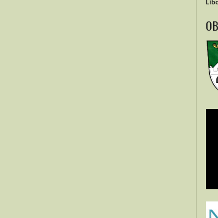
Lib
OB