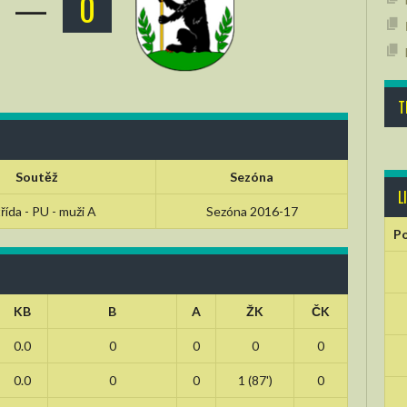
—
0
T
Soutěž
Sezóna
L
třída - PU - muži A
Sezóna 2016-17
Po
KB
B
A
ŽK
ČK
0.0
0
0
0
0
0.0
0
0
1 (87')
0