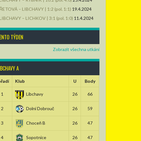
ŘETOVÁ – LIBCHAVY | 1:2 (pol. 1:1)
19.4.2024
LIBCHAVY – LICHKOV | 3:1 (pol. 1:0)
11.4.2024
ENTO TÝDEN
Zobrazit všechna utkání
IBCHAVY A
řadí
Klub
U
Body
1
Libchavy
26
66
2
Dolní Dobrouč
26
59
3
Choceň B
26
47
4
Sopotnice
26
47