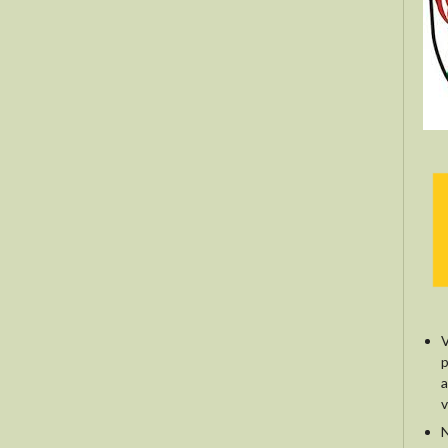
V
p
a
v
N