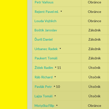
Petr Vaňous
Obránce
Rejent Pavel ml.
Obránce
Louda Vojtěch
Obránce
Boštík Jaroslav
Záložník
Ďuriš Daniel
Záložník
Urbanec Radek
Záložník
Paukert Tomáš
Záložník
Žídek Radim
11
Útočník
Ráb Richard
Útočník
Pavlák Petr
10
Útočník
Lajza Tomáš
Útočník
Motyčka Filip
Obránce