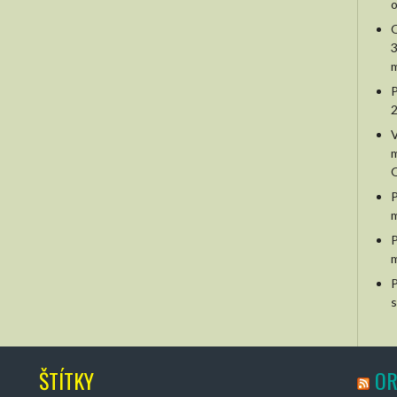
o
O
3
m
P
2
V
m
O
P
m
P
m
P
s
ŠTÍTKY
OR