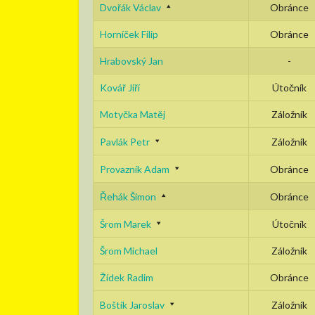
Dvořák Václav
Obránce
Horníček Filip
Obránce
Hrabovský Jan
-
Kovář Jiří
Útočník
Motyčka Matěj
Záložník
Pavlák Petr
Záložník
Provazník Adam
Obránce
Řehák Šimon
Obránce
Šrom Marek
Útočník
Šrom Michael
Záložník
Žídek Radim
Obránce
Boštík Jaroslav
Záložník