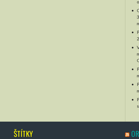
o
O
3
m
P
2
V
m
O
P
m
P
m
P
s
ŠTÍTKY
OR