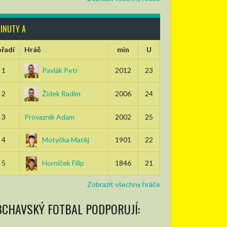
INUTY A
řadí
Hráč
min
U
1
Pavlák Petr
2012
23
2
Žídek Radim
2006
24
3
Provazník Adam
2002
25
4
Motyčka Matěj
1901
22
5
Horníček Filip
1846
21
Zobrazit všechny hráče
BCHAVSKÝ FOTBAL PODPORUJÍ: