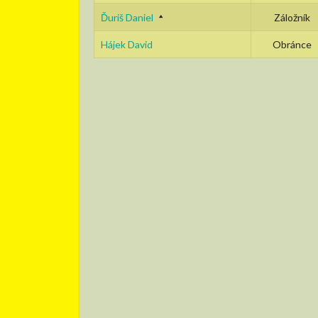
Ďuriš Daniel
Záložník
Hájek David
Obránce