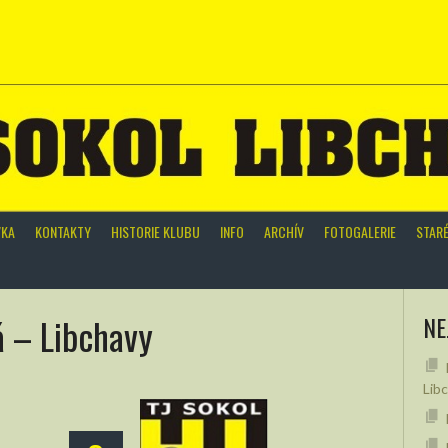
VKA
KONTAKTY
HISTORIE KLUBU
INFO
ARCHÍV
FOTOGALERIE
STAR
 – Libchavy
NE
Lib