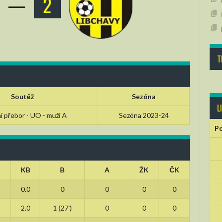
—
2
T
Soutěž
Sezóna
L
 přebor - UO - muži A
Sezóna 2023-24
Po
KB
B
A
ŽK
ČK
0.0
0
0
0
0
2.0
1 (27')
0
0
0