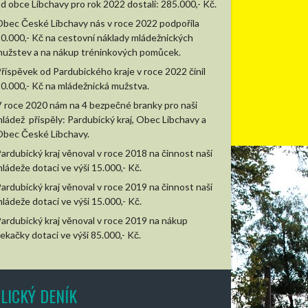
d obce Libchavy pro rok 2022 dostali: 285.000,- Kč.
bec České Libchavy nás v roce 2022 podpořila
0.000,- Kč na cestovní náklady mládežnických
užstev a na nákup tréninkových pomůcek.
říspěvek od Pardubického kraje v roce 2022 činil
0.000,- Kč na mládežnická mužstva.
 roce 2020 nám na 4 bezpečné branky pro naši
ládež přispěly: Pardubický kraj, Obec Libchavy a
bec České Libchavy.
ardubický kraj věnoval v roce 2018 na činnost naší
ládeže dotaci ve výši 15.000,- Kč.
ardubický kraj věnoval v roce 2019 na činnost naší
ládeže dotaci ve výši 15.000,- Kč.
ardubický kraj věnoval v roce 2019 na nákup
ekačky dotaci ve výši 85.000,- Kč.
LICKÝ DENÍK