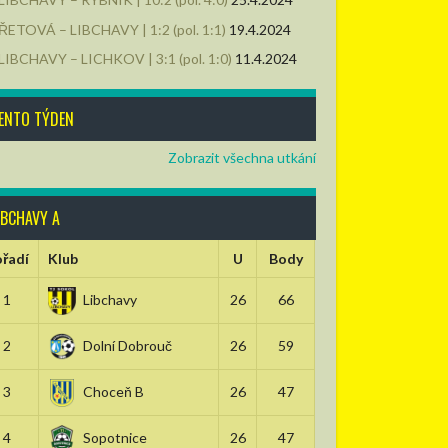
ŘETOVÁ – LIBCHAVY | 1:2 (pol. 1:1)
19.4.2024
LIBCHAVY – LICHKOV | 3:1 (pol. 1:0)
11.4.2024
ENTO TÝDEN
Zobrazit všechna utkání
IBCHAVY A
řadí
Klub
U
Body
1
Libchavy
26
66
2
Dolní Dobrouč
26
59
3
Choceň B
26
47
4
Sopotnice
26
47