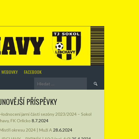
É WEBOVKY
FACEBOOK
Vyhledávání
JNOVĚJŠÍ PŘÍSPĚVKY
Hodnocení jarní části sezóny 2023/2024 – Sokol
chavy, FK Orlicko
8.7.2024
Mistři okresu 2024 | Muži A
28.6.2024
LIBCHAVY – RYBNÍK | 10:2 (pol. 4:0)
25.4.2024