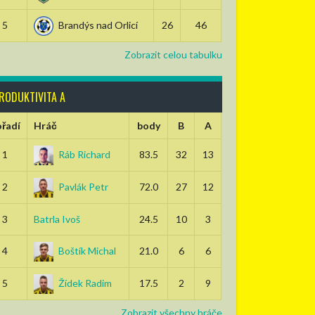
5
Brandýs nad Orlicí
26
46
Zobrazit celou tabulku
RODUKTIVITA A
řadí
Hráč
body
B
A
1
Ráb Richard
83.5
32
13
2
Pavlák Petr
72.0
27
12
3
Batrla Ivoš
24.5
10
3
4
Boštík Michal
21.0
6
6
5
Žídek Radim
17.5
2
9
Zobrazit všechny hráče