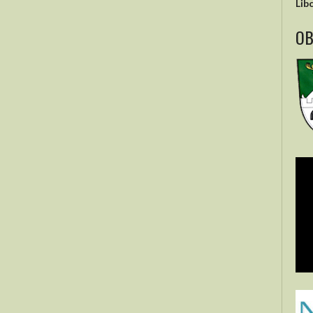
Lib
OB