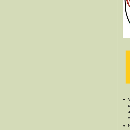
V
p
a
v
N