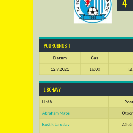
4
PODROBNOSTI
Datum
Čas
12.9.2021
16:00
I.B
LIBCHAVY
Hráč
Pos
Abrahám Matěj
Útočn
Boštík Jaroslav
Záložn