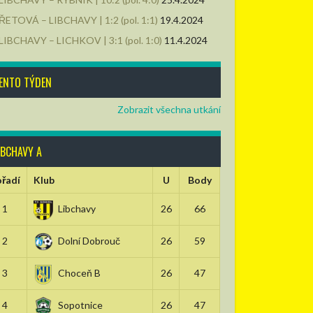
ŘETOVÁ – LIBCHAVY | 1:2 (pol. 1:1)
19.4.2024
LIBCHAVY – LICHKOV | 3:1 (pol. 1:0)
11.4.2024
ENTO TÝDEN
Zobrazit všechna utkání
IBCHAVY A
řadí
Klub
U
Body
1
Libchavy
26
66
2
Dolní Dobrouč
26
59
3
Choceň B
26
47
4
Sopotnice
26
47