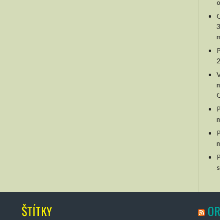
o
O
3
m
P
2
V
m
O
P
m
P
m
P
s
ŠTÍTKY
OR