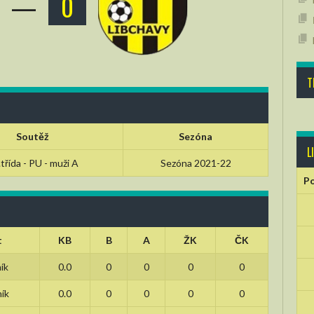
—
0
T
Soutěž
Sezóna
L
.třída - PU - muži A
Sezóna 2021-22
Po
t
KB
B
A
ŽK
ČK
ík
0.0
0
0
0
0
ík
0.0
0
0
0
0