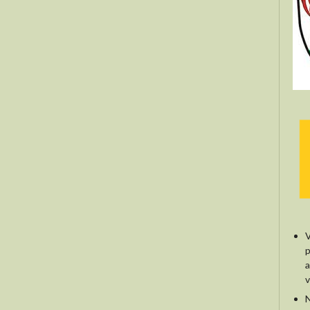
V
p
a
v
N