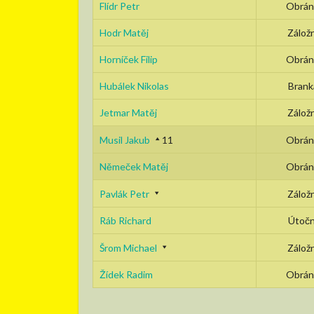
Flídr Petr
Obrán
Hodr Matěj
Záložn
Horníček Filip
Obrán
Hubálek Nikolas
Brank
Jetmar Matěj
Záložn
Musil Jakub
11
Obrán
Němeček Matěj
Obrán
Pavlák Petr
Záložn
Ráb Richard
Útočn
Šrom Michael
Záložn
Žídek Radim
Obrán