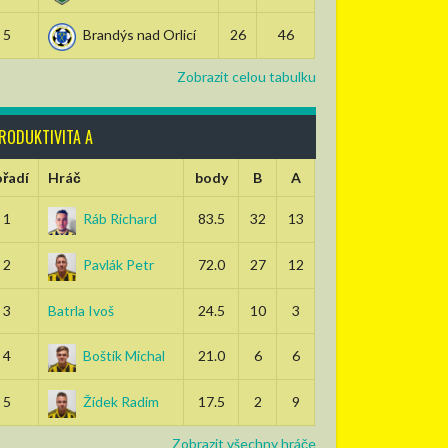
5
Brandýs nad Orlicí
26
46
Zobrazit celou tabulku
RODUKTIVITA A
řadí
Hráč
body
B
A
1
Ráb Richard
83.5
32
13
2
Pavlák Petr
72.0
27
12
3
Batrla Ivoš
24.5
10
3
4
Boštík Michal
21.0
6
6
5
Žídek Radim
17.5
2
9
Zobrazit všechny hráče