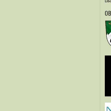
Lib
OB