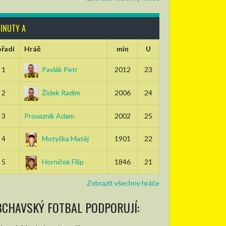
INUTY A
řadí
Hráč
min
U
1
Pavlák Petr
2012
23
2
Žídek Radim
2006
24
3
Provazník Adam
2002
25
4
Motyčka Matěj
1901
22
5
Horníček Filip
1846
21
Zobrazit všechny hráče
BCHAVSKÝ FOTBAL PODPORUJÍ: