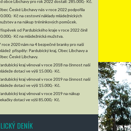
d obce Libchavy pro rok 2022 dostali: 285.000,- Kč.
bec České Libchavy nás v roce 2022 podpořila
0.000,- Kč na cestovní náklady mládežnických
užstev a na nákup tréninkových pomůcek.
říspěvek od Pardubického kraje v roce 2022 činil
0.000,- Kč na mládežnická mužstva.
 roce 2020 nám na 4 bezpečné branky pro naši
ládež přispěly: Pardubický kraj, Obec Libchavy a
bec České Libchavy.
ardubický kraj věnoval v roce 2018 na činnost naší
ládeže dotaci ve výši 15.000,- Kč.
ardubický kraj věnoval v roce 2019 na činnost naší
ládeže dotaci ve výši 15.000,- Kč.
ardubický kraj věnoval v roce 2019 na nákup
ekačky dotaci ve výši 85.000,- Kč.
LICKÝ DENÍK