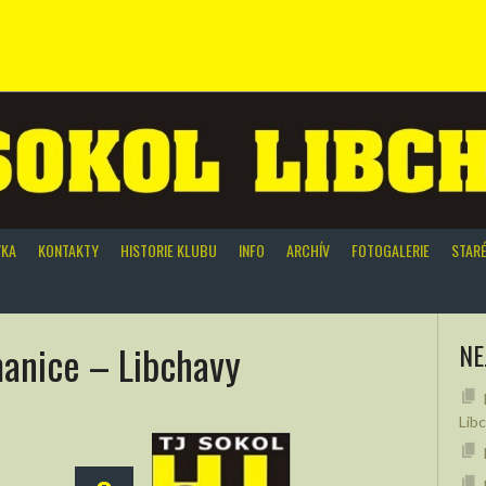
VKA
KONTAKTY
HISTORIE KLUBU
INFO
ARCHÍV
FOTOGALERIE
STAR
anice – Libchavy
NE
Lib