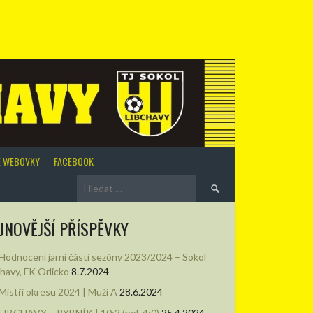
É WEBOVKY
FACEBOOK
Vyhledávání
JNOVĚJŠÍ PŘÍSPĚVKY
Hodnocení jarní části sezóny 2023/2024 – Sokol
chavy, FK Orlicko
8.7.2024
Mistři okresu 2024 | Muži A
28.6.2024
LIBCHAVY – RYBNÍK | 10:2 (pol. 4:0)
25.4.2024