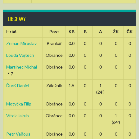
LIBCHAVY
Hráč
Post
KB
B
A
ŽK
ČK
Zeman Miroslav
Brankář
0.0
0
0
0
0
Louda Vojtěch
Obránce
0.0
0
0
0
0
Martinec Michal
Obránce
0.0
0
0
0
0
7
Ďuriš Daniel
Záložník
1.5
0
1
0
0
(24')
Motyčka Filip
Obránce
0.0
0
0
0
0
Vítek Jakub
Obránce
0.0
0
0
1
0
(64')
Petr Vaňous
Obránce
0.0
0
0
0
0