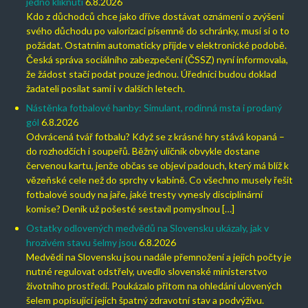
jedno kliknutí
6.8.2026
Kdo z důchodců chce jako dříve dostávat oznámení o zvýšení
svého důchodu po valorizaci písemně do schránky, musí si o to
požádat. Ostatním automaticky přijde v elektronické podobě.
Česká správa sociálního zabezpečení (ČSSZ) nyní informovala,
že žádost stačí podat pouze jednou. Úředníci budou doklad
žadateli posílat sami i v dalších letech.
Nástěnka fotbalové hanby: Simulant, rodinná msta i prodaný
gól
6.8.2026
Odvrácená tvář fotbalu? Když se z krásné hry stává kopaná –
do rozhodčích i soupeřů. Běžný uličník obvykle dostane
červenou kartu, jenže občas se objeví padouch, který má blíž k
vězeňské cele než do sprchy v kabině. Co všechno musely řešit
fotbalové soudy na jaře, jaké tresty vynesly disciplinární
komise? Deník už pošesté sestavil pomyslnou […]
Ostatky odlovených medvědů na Slovensku ukázaly, jak v
hrozivém stavu šelmy jsou
6.8.2026
Medvědi na Slovensku jsou nadále přemnožení a jejich počty je
nutné regulovat odstřely, uvedlo slovenské ministerstvo
životního prostředí. Poukázalo přitom na ohledání ulovených
šelem popisující jejich špatný zdravotní stav a podvýživu.