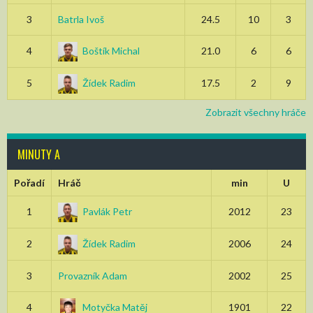
3
Batrla Ivoš
24.5
10
3
4
Boštík Michal
21.0
6
6
5
Žídek Radim
17.5
2
9
Zobrazit všechny hráče
MINUTY A
Pořadí
Hráč
min
U
1
Pavlák Petr
2012
23
2
Žídek Radim
2006
24
3
Provazník Adam
2002
25
4
Motyčka Matěj
1901
22