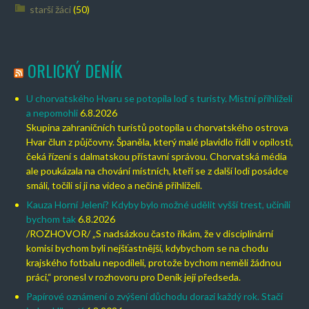
starší žáci
(50)
ORLICKÝ DENÍK
U chorvatského Hvaru se potopila loď s turisty. Místní přihlíželi
a nepomohli
6.8.2026
Skupina zahraničních turistů potopila u chorvatského ostrova
Hvar člun z půjčovny. Španěla, který malé plavidlo řídil v opilosti,
čeká řízení s dalmatskou přístavní správou. Chorvatská média
ale poukázala na chování místních, kteří se z další lodi posádce
smáli, točili si ji na video a nečině přihlíželi.
Kauza Horní Jelení? Kdyby bylo možné udělit vyšší trest, učinili
bychom tak
6.8.2026
/ROZHOVOR/ „S nadsázkou často říkám, že v disciplinární
komisi bychom byli nejšťastnější, kdybychom se na chodu
krajského fotbalu nepodíleli, protože bychom neměli žádnou
práci,“ pronesl v rozhovoru pro Deník její předseda.
Papírové oznámení o zvýšení důchodu dorazí každý rok. Stačí