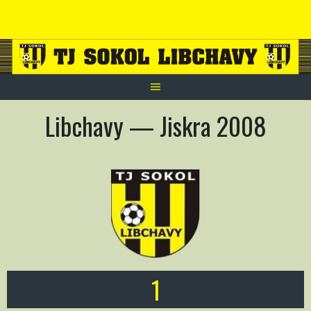
Skip
to
content
Libchavy — Jiskra 2008
1