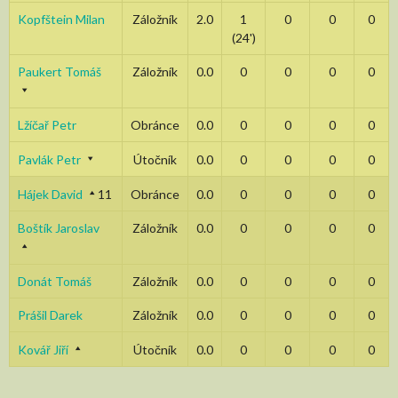
Kopfštein Milan
Záložník
2.0
1
0
0
0
(24')
Paukert Tomáš
Záložník
0.0
0
0
0
0
Lžíčař Petr
Obránce
0.0
0
0
0
0
Pavlák Petr
Útočník
0.0
0
0
0
0
Hájek David
11
Obránce
0.0
0
0
0
0
Boštík Jaroslav
Záložník
0.0
0
0
0
0
Donát Tomáš
Záložník
0.0
0
0
0
0
Prášil Darek
Záložník
0.0
0
0
0
0
Kovář Jiří
Útočník
0.0
0
0
0
0