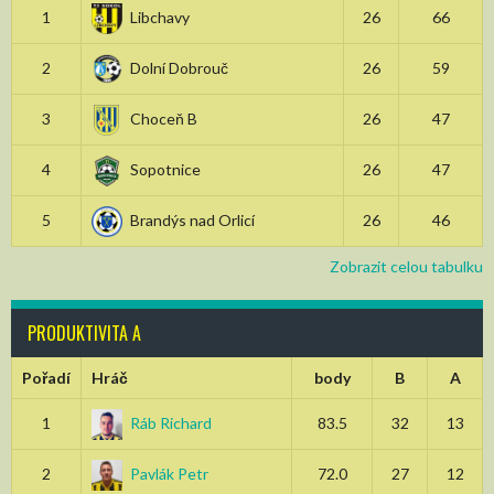
1
Libchavy
26
66
2
Dolní Dobrouč
26
59
3
Choceň B
26
47
4
Sopotnice
26
47
5
Brandýs nad Orlicí
26
46
Zobrazit celou tabulku
PRODUKTIVITA A
Pořadí
Hráč
body
B
A
1
Ráb Richard
83.5
32
13
2
Pavlák Petr
72.0
27
12