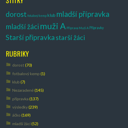
ŠTÍTKY
y
mladší přípravka
dorost
klub
fotalový kemp
muži A
mladší žáci
Přípravky
Příprava Muži A
Starší přípravka
starší žáci
RUBRIKY
dorost
(70)
fotbalový kemp
(1)
klub
(7)
Nezaradené
(145)
přípravka
(137)
výsledky
(239)
áčko
(169)
mladší žáci
(52)