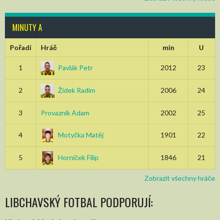
MINUTY A
Pořadí
Hráč
min
U
1
Pavlák Petr
2012
23
2
Žídek Radim
2006
24
3
Provazník Adam
2002
25
4
Motyčka Matěj
1901
22
5
Horníček Filip
1846
21
Zobrazit všechny hráče
LIBCHAVSKÝ FOTBAL PODPORUJÍ: