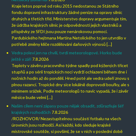
Kraje letos poprvé od roku 2015 nedostanou ze Státního
fondu dopravní infrastruktury žádné peníze na opravy silnic
druhých a třetích tříd. Ministerstvo dopravy argumentuje tím,
že údržba krajských silnic je odpovědností jejich vlastníků a
příspěvky ze SFDI jsou pouze nenárokovou pomocí.
Pardubického hejtmana Martina Netolického to jen utvrdilo v
potřebě změny klíče rozdělování daňových výnosů […]
Vedra poleví jen na chvíli, tvrdí meteorologové. Horko bude
ještě v září
7.8.2026
Teploty v závěru pracovního týdne spadly pod kýžených třicet
stupňů a po sérii tropických nocí vydrží ochlazení během dne i
nočních hodin až do pondělí. Hned poté ale vedra udeří znovu s
plnou razancí. Tropické dny sice lokálně doprovodí bouřky, ale s
minimem srážek. Podle meteorologů to navíc vypadá, že i závěr
měsíce bude velmi […]
Naším cílem není zápasy pouze nějak obsadit, zdůrazňuje šéf
krajských rozhodčích
7.8.2026
/ROZHOVOR/ Nezastupitelnou součástí fotbalu na všech
úrovních jsou rozhodčí. Asi každý, kdo sleduje krajské
mistrovské soutěže, si povšiml, že se v nich v poslední době