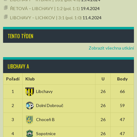
ŘETOVÁ – LIBCHAVY | 1:2 (pol. 1:1)
19.4.2024
LIBCHAVY – LICHKOV | 3:1 (pol. 1:0)
11.4.2024
TENTO TÝDEN
Zobrazit všechna utkání
LIBCHAVY A
Pořadí
Klub
U
Body
1
Libchavy
26
66
2
Dolní Dobrouč
26
59
3
Choceň B
26
47
4
Sopotnice
26
47