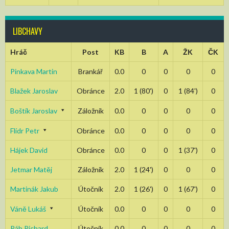
LIBCHAVY
Hráč
Post
KB
B
A
ŽK
ČK
Pinkava Martin
Brankář
0.0
0
0
0
0
Blažek Jaroslav
Obránce
2.0
1 (80')
0
1 (84')
0
Boštík Jaroslav
Záložník
0.0
0
0
0
0
Flídr Petr
Obránce
0.0
0
0
0
0
Hájek David
Obránce
0.0
0
0
1 (37')
0
Jetmar Matěj
Záložník
2.0
1 (24')
0
0
0
Martinák Jakub
Útočník
2.0
1 (26')
0
1 (67')
0
Váně Lukáš
Útočník
0.0
0
0
0
0
Ráb Richard
Útočník
0.0
0
0
0
0