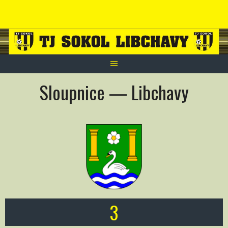
Skip
to
content
Sloupnice — Libchavy
3