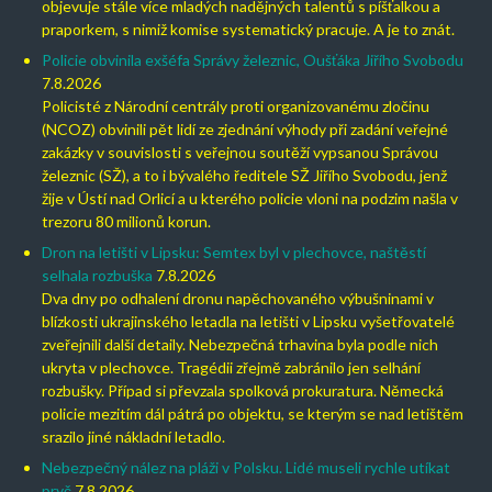
objevuje stále více mladých nadějných talentů s píšťalkou a
praporkem, s nimiž komise systematický pracuje. A je to znát.
Policie obvinila exšéfa Správy železnic, Oušťáka Jiřího Svobodu
7.8.2026
Policisté z Národní centrály proti organizovanému zločinu
(NCOZ) obvinili pět lidí ze zjednání výhody při zadání veřejné
zakázky v souvislosti s veřejnou soutěží vypsanou Správou
železnic (SŽ), a to i bývalého ředitele SŽ Jiřího Svobodu, jenž
žije v Ústí nad Orlicí a u kterého policie vloni na podzim našla v
trezoru 80 milionů korun.
Dron na letišti v Lipsku: Semtex byl v plechovce, naštěstí
selhala rozbuška
7.8.2026
Dva dny po odhalení dronu napěchovaného výbušninami v
blízkosti ukrajinského letadla na letišti v Lipsku vyšetřovatelé
zveřejnili další detaily. Nebezpečná trhavina byla podle nich
ukryta v plechovce. Tragédii zřejmě zabránilo jen selhání
rozbušky. Případ si převzala spolková prokuratura. Německá
policie mezitím dál pátrá po objektu, se kterým se nad letištěm
srazilo jiné nákladní letadlo.
Nebezpečný nález na pláži v Polsku. Lidé museli rychle utíkat
pryč
7.8.2026