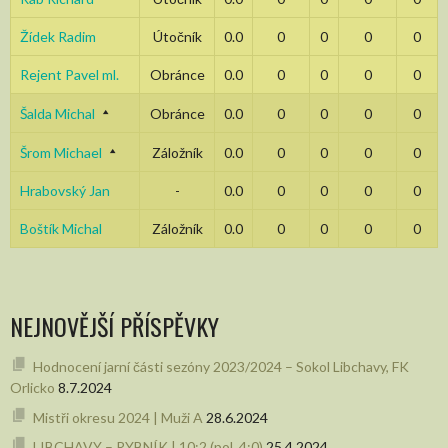
Žídek Radim
Útočník
0.0
0
0
0
0
Rejent Pavel ml.
Obránce
0.0
0
0
0
0
Šalda Michal
Obránce
0.0
0
0
0
0
Šrom Michael
Záložník
0.0
0
0
0
0
Hrabovský Jan
-
0.0
0
0
0
0
Boštík Michal
Záložník
0.0
0
0
0
0
NEJNOVĚJŠÍ PŘÍSPĚVKY
Hodnocení jarní části sezóny 2023/2024 – Sokol Libchavy, FK
Orlicko
8.7.2024
Mistři okresu 2024 | Muži A
28.6.2024
LIBCHAVY – RYBNÍK | 10:2 (pol. 4:0)
25.4.2024