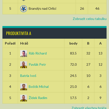
5
Brandýs nad Orlicí
26
46
Zobrazit celou tabulku
PRODUKTIVITA A
Pořadí
Hráč
body
B
A
1
Ráb Richard
83.5
32
13
2
Pavlák Petr
72.0
27
12
3
Batrla Ivoš
24.5
10
3
4
Boštík Michal
21.0
6
6
5
Žídek Radim
17.5
2
9
Zobrazit všechny hráče