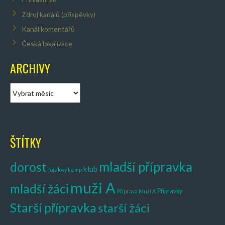
Zdroj kanálů (příspěvky)
Kanál komentářů
Česká lokalizace
ARCHIVY
A
r
c
h
i
ŠTÍTKY
v
y
mladší přípravka
dorost
klub
fotalový kemp
muži A
mladší žáci
Přípravky
Příprava Muži A
Starší přípravka
starší žáci