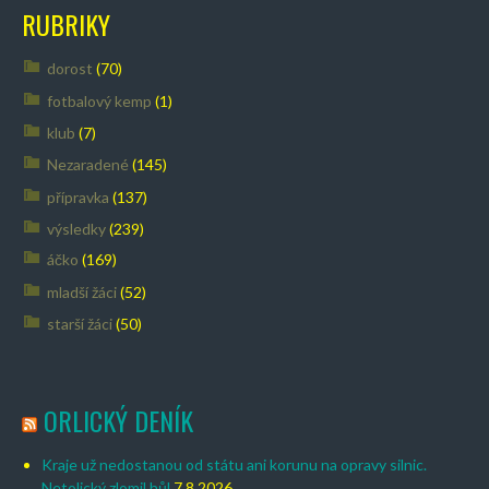
RUBRIKY
dorost
(70)
fotbalový kemp
(1)
klub
(7)
Nezaradené
(145)
přípravka
(137)
výsledky
(239)
áčko
(169)
mladší žáci
(52)
starší žáci
(50)
ORLICKÝ DENÍK
Kraje už nedostanou od státu ani korunu na opravy silnic.
Netolický zlomil hůl
7.8.2026