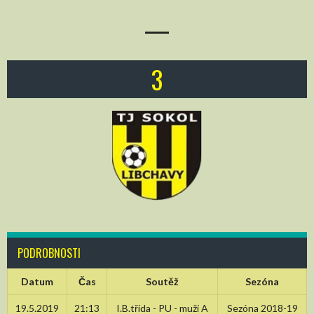
—
3
PODROBNOSTI
Datum
Čas
Soutěž
Sezóna
19.5.2019
21:13
I.B.třída - PU - muži A
Sezóna 2018-19