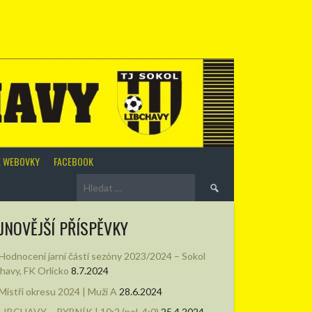
É WEBOVKY
FACEBOOK
Vyhledávání
JNOVĚJŠÍ PŘÍSPĚVKY
Hodnocení jarní části sezóny 2023/2024 – Sokol
chavy, FK Orlicko
8.7.2024
Mistři okresu 2024 | Muži A
28.6.2024
LIBCHAVY – RYBNÍK | 10:2 (pol. 4:0)
25.4.2024