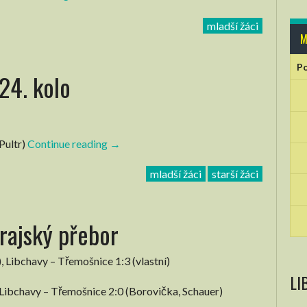
žáci
mladší žáci
–
M
Krajský
přebor
Po
24. kolo
skupina
B”
Pultr)
Continue reading
“Žáci
→
–
mladší žáci
starší žáci
Krajský
přebor
–
Krajský přebor
24.
kolo”
, Libchavy – Třemošnice 1:3 (vlastní)
LI
, Libchavy – Třemošnice 2:0 (Borovička, Schauer)