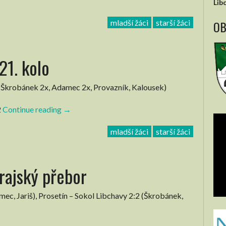
Lib
OB
mladší žáci
starší žáci
21. kolo
 (Škrobánek 2x, Adamec 2x, Provazník, Kalousek)
2
Continue reading
“Žáci
→
–
mladší žáci
starší žáci
Krajský
přebor
–
Krajský přebor
21.
kolo”
mec, Jariš), Prosetín – Sokol Libchavy 2:2 (Škrobánek,