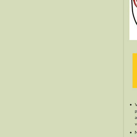
V
p
a
v
N