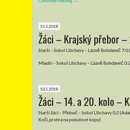
Continue reading
“Žáci
→
–
22.
a
15.5.2018
23.
Žáci – Krajský přebor – 
kolo
–
Krajský
Starší – Sokol Libchavy – Lázně Bohdaneč 7:0
přebor”
Mladší – Sokol Libchavy – Lázně Bohdaneč 0:
10.5.2018
Žáci – 14. a 20. kolo – 
Starší žáci – Přelouč – Sokol Libchavy 0:2 (Ada
Kočí, prohra na pokutové kopy)