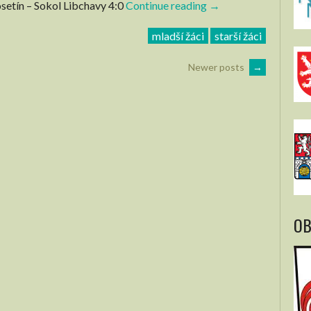
osetín – Sokol Libchavy 4:0
Continue reading
“Žáci
→
–
mladší žáci
starší žáci
14.
a
Newer posts
→
20.
kolo
–
Krajský
přebor”
OB