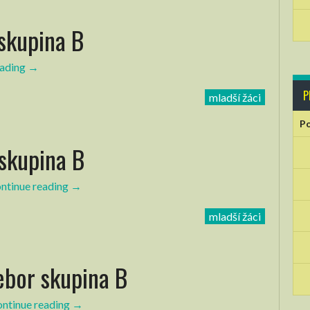
 skupina B
eading
“Mladší
→
žáci
P
mladší žáci
–
3.
Po
kolo
 skupina B
KP
skupina
B”
ntinue reading
“Mladší
→
žáci
mladší žáci
–
2.
kolo
ebor skupina B
KP
skupina
B”
ntinue reading
“Mladší
→