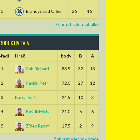
5
Brandýs nad Orlicí
26
46
Zobrazit celou tabulku
RODUKTIVITA A
řadí
Hráč
body
B
A
1
Ráb Richard
83.5
32
13
2
Pavlák Petr
72.0
27
12
3
Batrla Ivoš
24.5
10
3
4
Boštík Michal
21.0
6
6
5
Žídek Radim
17.5
2
9
Zobrazit všechny hráče