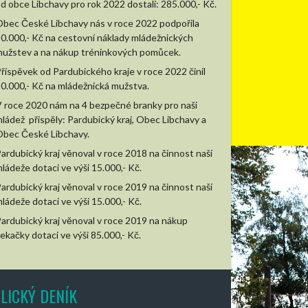
d obce Libchavy pro rok 2022 dostali: 285.000,- Kč.
bec České Libchavy nás v roce 2022 podpořila
0.000,- Kč na cestovní náklady mládežnických
užstev a na nákup tréninkových pomůcek.
říspěvek od Pardubického kraje v roce 2022 činil
0.000,- Kč na mládežnická mužstva.
 roce 2020 nám na 4 bezpečné branky pro naši
ládež přispěly: Pardubický kraj, Obec Libchavy a
bec České Libchavy.
ardubický kraj věnoval v roce 2018 na činnost naší
ládeže dotaci ve výši 15.000,- Kč.
ardubický kraj věnoval v roce 2019 na činnost naší
ládeže dotaci ve výši 15.000,- Kč.
ardubický kraj věnoval v roce 2019 na nákup
ekačky dotaci ve výši 85.000,- Kč.
LICKÝ DENÍK