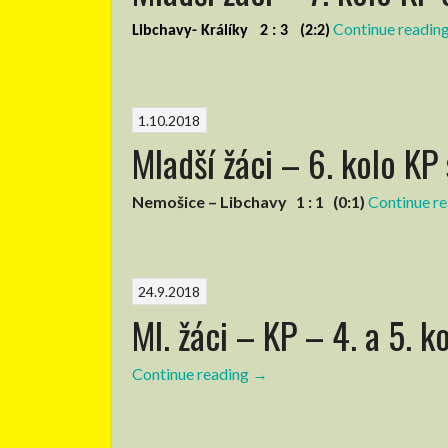
Continue readin
Libchavy- Králíky 2 : 3 (2:2)
1.10.2018
Mladší žáci – 6. kolo KP
Nemošice – Libchavy 1 : 1 (0:1)
Continue r
24.9.2018
Ml. žáci – KP – 4. a 5. k
Continue reading
“Ml.
→
žáci
–
KP