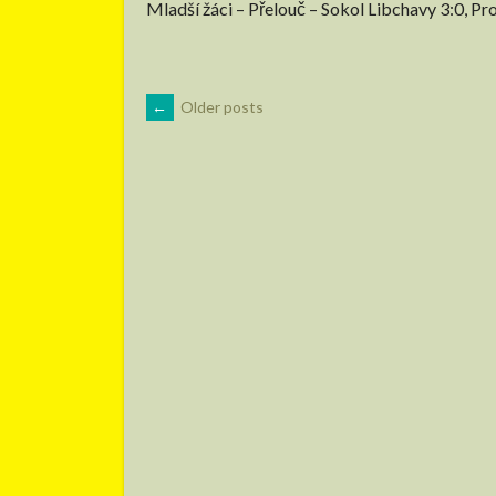
Mladší žáci – Přelouč – Sokol Libchavy 3:0, Pr
POSTS
←
Older posts
NAVIGATION