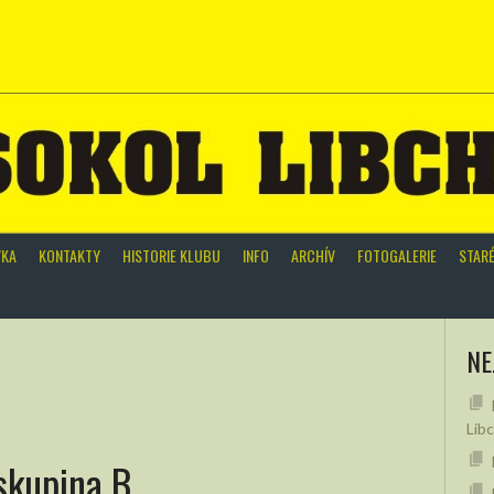
VKA
KONTAKTY
HISTORIE KLUBU
INFO
ARCHÍV
FOTOGALERIE
STAR
NE
Lib
 skupina B