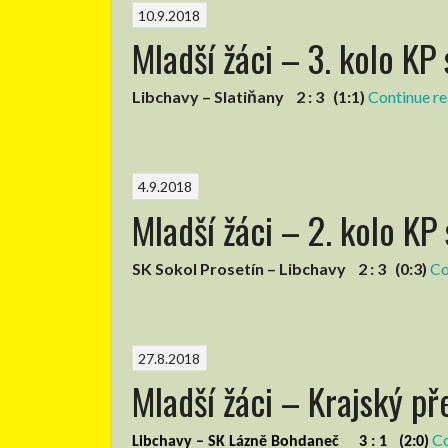
10.9.2018
–
Mladší žáci – 3. kolo KP
4.
a
5.
Libchavy – Slatiňany 2 : 3 (1:1)
Continue r
kolo”
4.9.2018
Mladší žáci – 2. kolo KP
SK Sokol Prosetín – Libchavy 2 : 3 (0:3)
Co
27.8.2018
Mladší žáci – Krajský př
Co
Libchavy – SK Lázně Bohdaneč 3 : 1 (2:0)