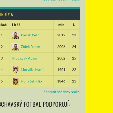
INUTY A
řadí
Hráč
min
U
1
Pavlák Petr
2012
23
2
Žídek Radim
2006
24
3
Provazník Adam
2002
25
4
Motyčka Matěj
1901
22
5
Horníček Filip
1846
21
Zobrazit všechny hráče
BCHAVSKÝ FOTBAL PODPORUJÍ: