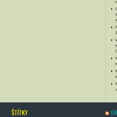
o
O
3
m
P
2
V
m
O
P
m
P
m
P
s
ŠTÍTKY
OR