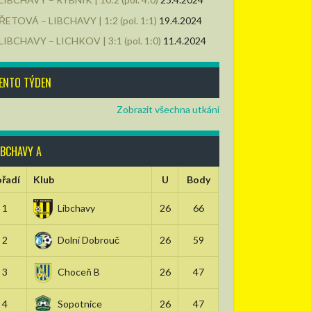
ŘETOVÁ – LIBCHAVY | 1:2 (pol. 1:1)
19.4.2024
LIBCHAVY – LICHKOV | 3:1 (pol. 1:0)
11.4.2024
ENTO TÝDEN
Zobrazit všechna utkání
IBCHAVY A
řadí
Klub
U
Body
1
Libchavy
26
66
2
Dolní Dobrouč
26
59
3
Choceň B
26
47
4
Sopotnice
26
47