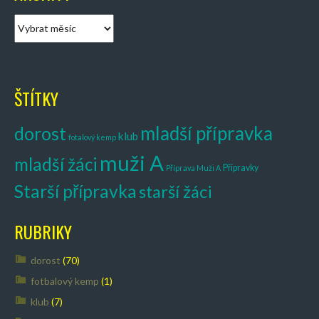
A
r
c
h
i
ŠTÍTKY
v
y
mladší přípravka
dorost
klub
fotalový kemp
muži A
mladší žáci
Přípravky
Příprava Muži A
Starší přípravka
starší žáci
RUBRIKY
dorost
(70)
fotbalový kemp
(1)
klub
(7)