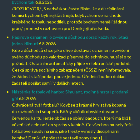
bychom tak
6.8.2026
/ROZHOVOR/ „S nadsázkou často říkám, že v disciplinární
komisi bychom byli nejšťastnější, kdybychom se na chodu
krajského fotbalu nepodíleli, protože bychom neměli žádnou
práci,“ pronesl v rozhovoru pro Deník její předseda.
Papírové oznámení o zvýšení důchodu dorazí každý rok. Stačí
jedno kliknutí
6.8.2026
Kdo z důchodců chce jako dříve dostávat oznámení o zvýšení
svého důchodu po valorizaci písemně do schránky, musí si o to
požádat. Ostatním automaticky přijde v elektronické podobě.
Česká správa sociálního zabezpečení (ČSSZ) nyní informovala,
že žádost stačí podat pouze jednou. Úředníci budou doklad
žadateli posílat sami i v dalších letech.
Nástěnka fotbalové hanby: Simulant, rodinná msta i prodaný
gól
6.8.2026
Odvrácená tvář fotbalu? Když se z krásné hry stává kopaná –
do rozhodčích i soupeřů. Běžný uličník obvykle dostane
červenou kartu, jenže občas se objeví padouch, který má blíž k
vězeňské cele než do sprchy v kabině. Co všechno musely řešit
fotbalové soudy na jaře, jaké tresty vynesly disciplinární
komise? Deník už pošesté sestavil pomyslnou […]