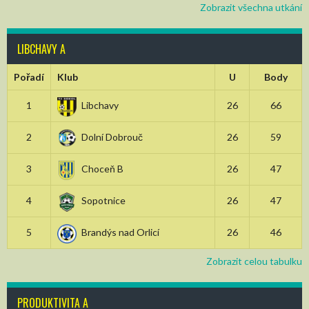
Zobrazit všechna utkání
LIBCHAVY A
Pořadí
Klub
U
Body
1
Libchavy
26
66
2
Dolní Dobrouč
26
59
3
Choceň B
26
47
4
Sopotnice
26
47
5
Brandýs nad Orlicí
26
46
Zobrazit celou tabulku
PRODUKTIVITA A