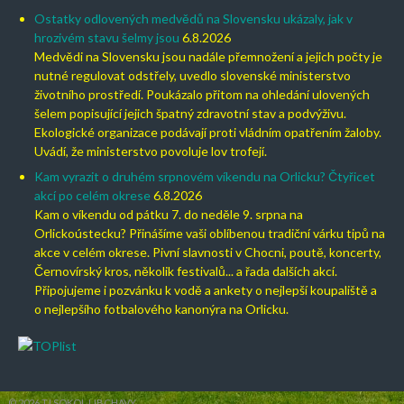
Ostatky odlovených medvědů na Slovensku ukázaly, jak v
hrozivém stavu šelmy jsou
6.8.2026
Medvědi na Slovensku jsou nadále přemnožení a jejich počty je
nutné regulovat odstřely, uvedlo slovenské ministerstvo
životního prostředí. Poukázalo přitom na ohledání ulovených
šelem popisující jejich špatný zdravotní stav a podvýživu.
Ekologické organizace podávají proti vládním opatřením žaloby.
Uvádí, že ministerstvo povoluje lov trofejí.
Kam vyrazit o druhém srpnovém víkendu na Orlicku? Čtyřicet
akcí po celém okrese
6.8.2026
Kam o víkendu od pátku 7. do neděle 9. srpna na
Orlickoústecku? Přinášíme vaši oblíbenou tradiční várku tipů na
akce v celém okrese. Pivní slavnosti v Chocni, poutě, koncerty,
Černovírský kros, několik festivalů... a řada dalších akcí.
Připojujeme i pozvánku k vodě a ankety o nejlepší koupaliště a
o nejlepšího fotbalového kanonýra na Orlicku.
© 2026 TJ SOKOL LIBCHAVY