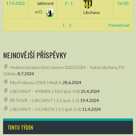
17.4.2022
Jablonné
2 - 1
16:00
n.O
Libchavy
1
2
Pokračovat
NEJNOVĚJŠÍ PŘÍSPĚVKY
Hodnocení jarní části sezóny 2023/2024 – Sokol Libchavy, FK
Orlicko
8.7.2024
Mistři okresu 2024 | Muži A
28.6.2024
LIBCHAVY – RYBNÍK | 10:2 (pol. 4:0)
25.4.2024
ŘETOVÁ – LIBCHAVY | 1:2 (pol. 1:1)
19.4.2024
LIBCHAVY – LICHKOV | 3:1 (pol. 1:0)
11.4.2024
TENTO TÝDEN