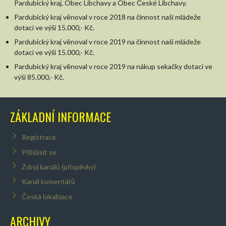
Pardubický kraj, Obec Libchavy a Obec České Libchavy.
Pardubický kraj věnoval v roce 2018 na činnost naší mládeže
dotaci ve výši 15.000,- Kč.
Pardubický kraj věnoval v roce 2019 na činnost naší mládeže
dotaci ve výši 15.000,- Kč.
Pardubický kraj věnoval v roce 2019 na nákup sekačky dotaci ve
výši 85.000,- Kč.
ZÁKLADNÍ INFORMACE
Registrace
Přihlásit se
Zdroj kanálů (příspěvky)
Kanál komentářů
Česká lokalizace
ARCHIVY