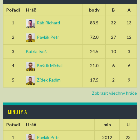
Pořadí
Hráč
body
B
A
1
Ráb Richard
83.5
32
13
2
Pavlák Petr
72.0
27
12
3
Batrla Ivoš
24.5
10
3
4
Boštík Michal
21.0
6
6
5
Žídek Radim
17.5
2
9
Zobrazit všechny hráče
MINUTY A
Pořadí
Hráč
min
U
1
Pavlák Petr
2012
23