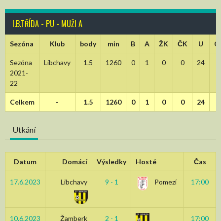
I.B.TŘÍDA - PU - MUŽI A
Sezóna
Klub
body
min
B
A
ŽK
ČK
U
O
Sezóna
Libchavy
1.5
1260
0
1
0
0
24
2021-
22
Celkem
-
1.5
1260
0
1
0
0
24
Utkání
Datum
Domácí
Výsledky
Hosté
Čas
17.6.2023
Libchavy
9 - 1
Pomezí
17:00
10.6.2023
Žamberk
2 - 1
17:00