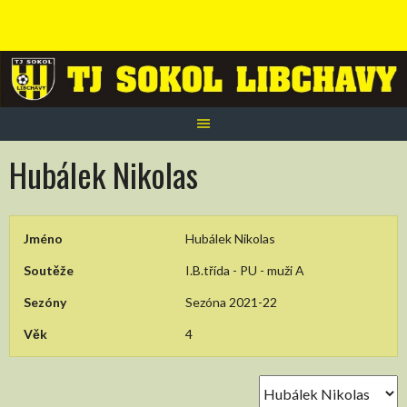
Skip
to
content
Hubálek Nikolas
Jméno
Hubálek Nikolas
Soutěže
I.B.třída - PU - muži A
Sezóny
Sezóna 2021-22
Věk
4