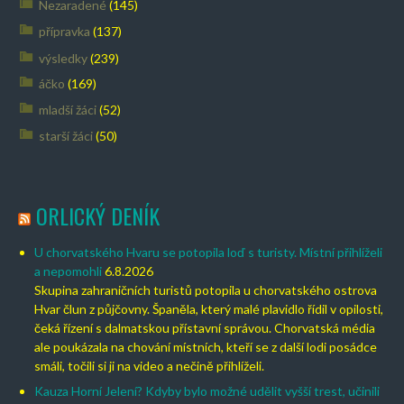
Nezaradené
(145)
přípravka
(137)
výsledky
(239)
áčko
(169)
mladší žáci
(52)
starší žáci
(50)
ORLICKÝ DENÍK
U chorvatského Hvaru se potopila loď s turisty. Místní přihlíželi
a nepomohli
6.8.2026
Skupina zahraničních turistů potopila u chorvatského ostrova
Hvar člun z půjčovny. Španěla, který malé plavidlo řídil v opilosti,
čeká řízení s dalmatskou přístavní správou. Chorvatská média
ale poukázala na chování místních, kteří se z další lodi posádce
smáli, točili si ji na video a nečině přihlíželi.
Kauza Horní Jelení? Kdyby bylo možné udělit vyšší trest, učinili