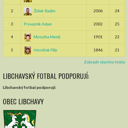
2
Žídek Radim
2006
24
3
Provazník Adam
2002
25
4
Motyčka Matěj
1901
22
5
Horníček Filip
1846
21
Zobrazit všechny hráče
LIBCHAVSKÝ FOTBAL PODPORUJÍ:
Libchavský fotbal podporují:
OBEC LIBCHAVY