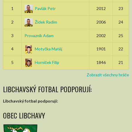
1
Pavlák Petr
2012
23
2
Žídek Radim
2006
24
3
Provazník Adam
2002
25
4
Motyčka Matěj
1901
22
5
Horníček Filip
1846
21
Zobrazit všechny hráče
LIBCHAVSKÝ FOTBAL PODPORUJÍ:
Libchavský fotbal podporují:
OBEC LIBCHAVY