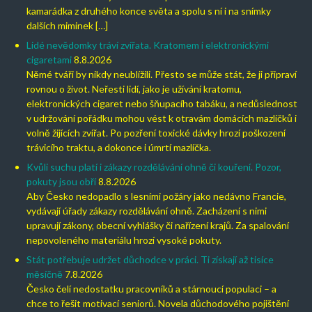
kamarádka z druhého konce světa a spolu s ní i na snímky
dalších miminek […]
Lidé nevědomky tráví zvířata. Kratomem i elektronickými
cigaretami
8.8.2026
Němé tváři by nikdy neublížili. Přesto se může stát, že ji připraví
rovnou o život. Neřesti lidí, jako je užívání kratomu,
elektronických cigaret nebo šňupacího tabáku, a nedůslednost
v udržování pořádku mohou vést k otravám domácích mazlíčků i
volně žijících zvířat. Po pozření toxické dávky hrozí poškození
trávicího traktu, a dokonce i úmrtí mazlíčka.
Kvůli suchu platí i zákazy rozdělávání ohně či kouření. Pozor,
pokuty jsou obří
8.8.2026
Aby Česko nedopadlo s lesními požáry jako nedávno Francie,
vydávají úřady zákazy rozdělávání ohně. Zacházení s nimi
upravují zákony, obecní vyhlášky či nařízení krajů. Za spalování
nepovoleného materiálu hrozí vysoké pokuty.
Stát potřebuje udržet důchodce v práci. Ti získají až tisíce
měsíčně
7.8.2026
Česko čelí nedostatku pracovníků a stárnoucí populaci – a
chce to řešit motivací seniorů. Novela důchodového pojištění