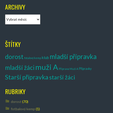
ARCHIVY
A
r
c
h
i
ŠTÍTKY
v
y
mladší přípravka
dorost
klub
fotalový kemp
muži A
mladší žáci
Přípravky
Příprava Muži A
Starší přípravka
starší žáci
RUBRIKY
dorost
(70)
fotbalový kemp
(1)