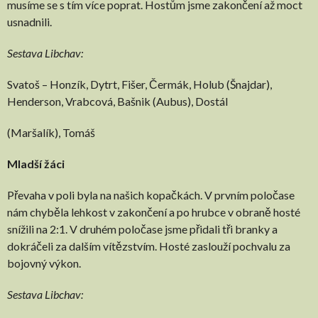
musíme se s tím více poprat. Hostům jsme zakončení až moct
usnadnili.
Sestava Libchav:
Svatoš – Honzík, Dytrt, Fišer, Čermák, Holub (Šnajdar),
Henderson, Vrabcová, Bašnik (Aubus), Dostál
(Maršalík), Tomáš
Mladší žáci
Převaha v poli byla na našich kopačkách. V prvním poločase
nám chyběla lehkost v zakončení a po hrubce v obraně hosté
snížili na 2:1. V druhém poločase jsme přidali tři branky a
dokráčeli za dalším vítězstvím. Hosté zaslouží pochvalu za
bojovný výkon.
Sestava Libchav: