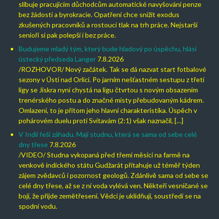
slibuje pracujícím důchodcům automatické navyšování penze
bez žádostí a byrokracie. Opatření chce snížit exodus
zkušených pracovníků a rostoucí tlak na trh práce. Nejstarší
senioři si pak polepší i bez práce.
Budujeme mladý tým, který bude hladový po úspěchu, hlásí
ústecký předseda Langer
7.8.2026
/ROZHOVOR/ Nový začátek. Tak se dá nazvat start fotbalové
sezony v Ústí nad Orlicí. Po jarním nešťastném sestupu z třetí
ligy se Jiskra nyní chystá na ligu čtvrtou s novým obsazením
trenérského postu a do značné místy přebudovaným kádrem.
Omlazení, to je přitom jeho hlavní charakteristika. Úspěch v
pohárovém duelu proti Svitavám (2:1) však naznačil, […]
V Indii řeší záhadu. Mají studnu, která se sama od sebe celé
dny třese
7.8.2026
/VIDEO/ Studna vykopaná před třemi měsíci na farmě na
venkově indického státu Gudžarát přitahuje už téměř týden
zájem zvědavců i pozornost geologů. Zdánlivě sama od sebe se
celé dny třese, až se z ní voda vylévá ven. Někteří vesničané se
bojí, že přijde zemětřesení. Vědci je uklidňují, soustředí se na
spodní vodu.