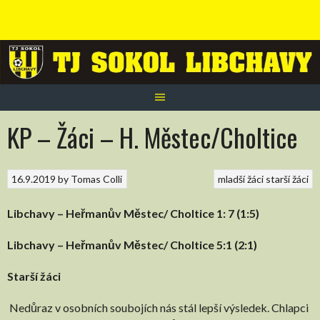
Skip
to
content
KP – Žáci – H. Městec/Choltice
16.9.2019
by
Tomas Colli
mladší žáci
starší žáci
Libchavy – Heřmanův Městec/ Choltice 1: 7 (1:5)
Libchavy – Heřmanův Městec/ Choltice 5:1 (2:1)
Starší žáci
Nedůraz v osobních soubojích nás stál lepší výsledek. Chlapci