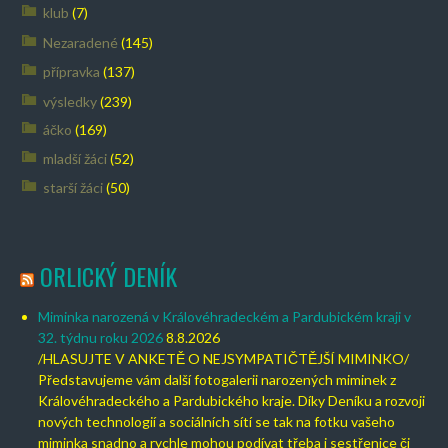
klub
(7)
Nezaradené
(145)
přípravka
(137)
výsledky
(239)
áčko
(169)
mladší žáci
(52)
starší žáci
(50)
ORLICKÝ DENÍK
Miminka narozená v Královéhradeckém a Pardubickém kraji v
32. týdnu roku 2026
8.8.2026
/HLASUJTE V ANKETĚ O NEJSYMPATIČTĚJŠÍ MIMINKO/
Představujeme vám další fotogalerii narozených miminek z
Královéhradeckého a Pardubického kraje. Díky Deníku a rozvoji
nových technologií a sociálních sítí se tak na fotku vašeho
miminka snadno a rychle mohou podívat třeba i sestřenice či