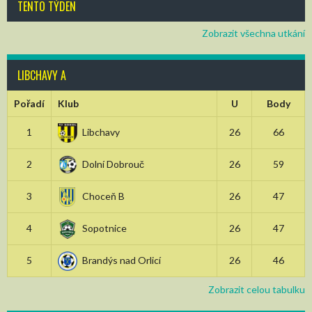
TENTO TÝDEN
Zobrazit všechna utkání
LIBCHAVY A
Pořadí
Klub
U
Body
1
Libchavy
26
66
2
Dolní Dobrouč
26
59
3
Choceň B
26
47
4
Sopotnice
26
47
5
Brandýs nad Orlicí
26
46
Zobrazit celou tabulku