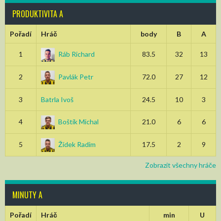
PRODUKTIVITA A
Pořadí
Hráč
body
B
A
1
Ráb Richard
83.5
32
13
2
Pavlák Petr
72.0
27
12
3
Batrla Ivoš
24.5
10
3
4
Boštík Michal
21.0
6
6
5
Žídek Radim
17.5
2
9
Zobrazit všechny hráče
MINUTY A
Pořadí
Hráč
min
U