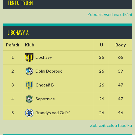
TENTO TÝDEN
Zobrazit všechna utkání
LIBCHAVY A
Pořadí
Klub
U
Body
1
Libchavy
26
66
2
Dolní Dobrouč
26
59
3
Choceň B
26
47
4
Sopotnice
26
47
5
Brandýs nad Orlicí
26
46
Zobrazit celou tabulku