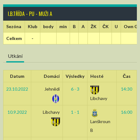
I.B.TŘÍDA - PU - MUŽI A
Sezóna
Klub
body
min
B
A
ŽK
ČK
U
Own Go
Celkem
-
Utkání
Datum
Domácí
Výsledky
Hosté
Čas
23.10.2022
Jehnědí
6 - 3
14:30
Libchavy
10.9.2022
Libchavy
1 - 1
16:00
Lanškroun
B