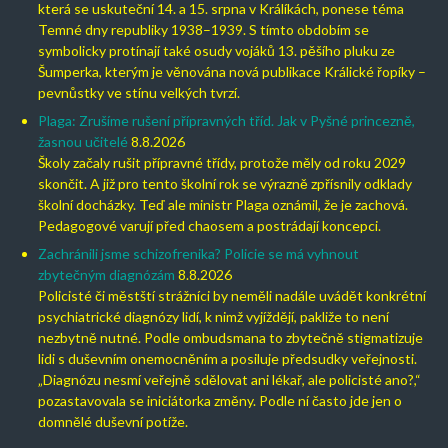
která se uskuteční 14. a 15. srpna v Králíkách, ponese téma
Temné dny republiky 1938–1939. S tímto obdobím se
symbolicky protínají také osudy vojáků 13. pěšího pluku ze
Šumperka, kterým je věnována nová publikace Králické řopíky –
pevnůstky ve stínu velkých tvrzí.
Plaga: Zrušíme rušení přípravných tříd. Jak v Pyšné princezně,
žasnou učitelé
8.8.2026
Školy začaly rušit přípravné třídy, protože měly od roku 2029
skončit. A již pro tento školní rok se výrazně zpřísnily odklady
školní docházky. Teď ale ministr Plaga oznámil, že je zachová.
Pedagogové varují před chaosem a postrádají koncepci.
Zachránili jsme schizofrenika? Policie se má vyhnout
zbytečným diagnózám
8.8.2026
Policisté či městští strážníci by neměli nadále uvádět konkrétní
psychiatrické diagnózy lidí, k nimž vyjíždějí, pakliže to není
nezbytně nutné. Podle ombudsmana to zbytečně stigmatizuje
lidi s duševním onemocněním a posiluje předsudky veřejnosti.
„Diagnózu nesmí veřejně sdělovat ani lékař, ale policisté ano?,“
pozastavovala se iniciátorka změny. Podle ní často jde jen o
domnělé duševní potíže.