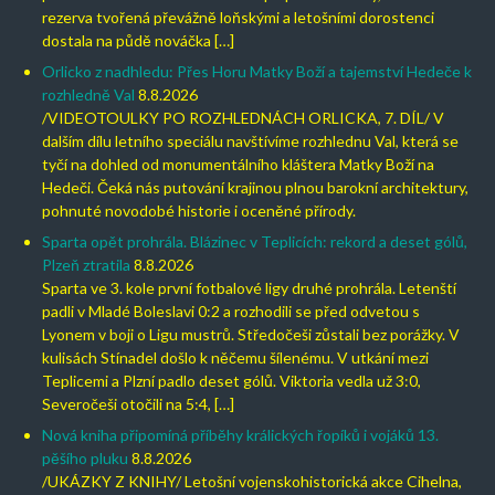
rezerva tvořená převážně loňskými a letošními dorostenci
dostala na půdě nováčka […]
Orlicko z nadhledu: Přes Horu Matky Boží a tajemství Hedeče k
rozhledně Val
8.8.2026
/VIDEOTOULKY PO ROZHLEDNÁCH ORLICKA, 7. DÍL/ V
dalším dílu letního speciálu navštívíme rozhlednu Val, která se
tyčí na dohled od monumentálního kláštera Matky Boží na
Hedeči. Čeká nás putování krajinou plnou barokní architektury,
pohnuté novodobé historie i oceněné přírody.
Sparta opět prohrála. Blázinec v Teplicích: rekord a deset gólů,
Plzeň ztratila
8.8.2026
Sparta ve 3. kole první fotbalové ligy druhé prohrála. Letenští
padli v Mladé Boleslavi 0:2 a rozhodili se před odvetou s
Lyonem v boji o Ligu mustrů. Středočeši zůstali bez porážky. V
kulisách Stínadel došlo k něčemu šílenému. V utkání mezi
Teplicemi a Plzní padlo deset gólů. Viktoria vedla už 3:0,
Severočeši otočili na 5:4, […]
Nová kniha připomíná příběhy králických řopíků i vojáků 13.
pěšího pluku
8.8.2026
/UKÁZKY Z KNIHY/ Letošní vojenskohistorická akce Cihelna,