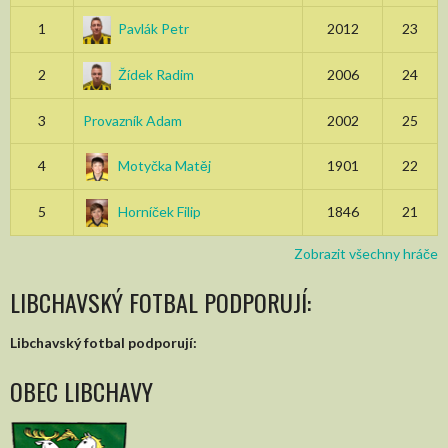
1
Pavlák Petr
2012
23
2
Žídek Radim
2006
24
3
Provazník Adam
2002
25
4
Motyčka Matěj
1901
22
5
Horníček Filip
1846
21
Zobrazit všechny hráče
LIBCHAVSKÝ FOTBAL PODPORUJÍ:
Libchavský fotbal podporují:
OBEC LIBCHAVY