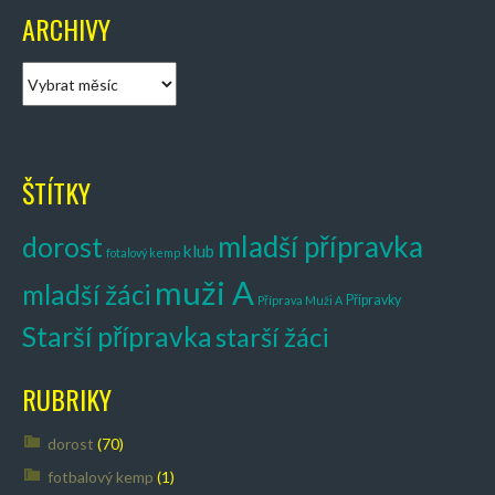
ARCHIVY
A
r
c
h
i
ŠTÍTKY
v
y
mladší přípravka
dorost
klub
fotalový kemp
muži A
mladší žáci
Přípravky
Příprava Muži A
Starší přípravka
starší žáci
RUBRIKY
dorost
(70)
fotbalový kemp
(1)