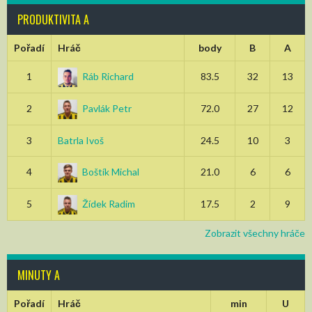
PRODUKTIVITA A
Pořadí
Hráč
body
B
A
1
Ráb Richard
83.5
32
13
2
Pavlák Petr
72.0
27
12
3
Batrla Ivoš
24.5
10
3
4
Boštík Michal
21.0
6
6
5
Žídek Radim
17.5
2
9
Zobrazit všechny hráče
MINUTY A
Pořadí
Hráč
min
U