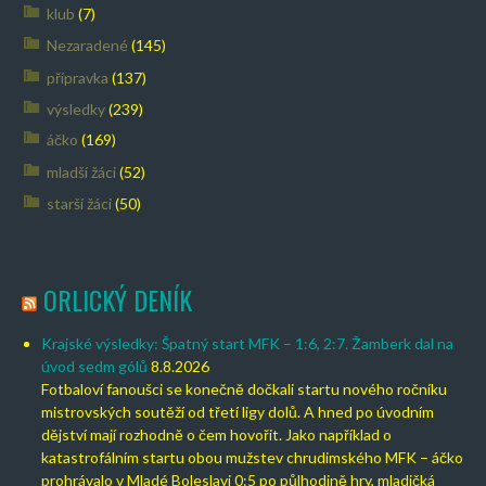
klub
(7)
Nezaradené
(145)
přípravka
(137)
výsledky
(239)
áčko
(169)
mladší žáci
(52)
starší žáci
(50)
ORLICKÝ DENÍK
Krajské výsledky: Špatný start MFK – 1:6, 2:7. Žamberk dal na
úvod sedm gólů
8.8.2026
Fotbaloví fanoušci se konečně dočkali startu nového ročníku
mistrovských soutěží od třetí ligy dolů. A hned po úvodním
dějství mají rozhodně o čem hovořit. Jako například o
katastrofálním startu obou mužstev chrudimského MFK – áčko
prohrávalo v Mladé Boleslavi 0:5 po půlhodině hry, mladičká