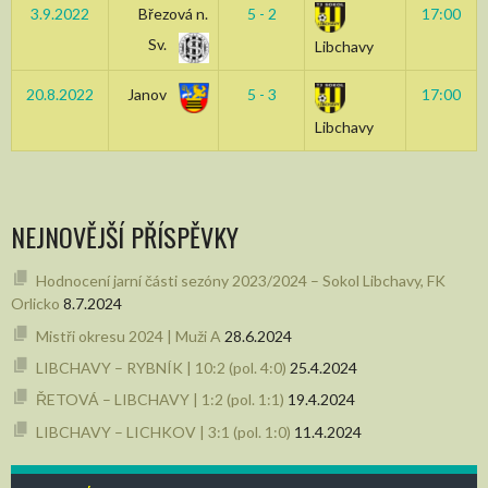
3.9.2022
Březová n.
5 - 2
17:00
Sv.
Libchavy
20.8.2022
Janov
5 - 3
17:00
Libchavy
NEJNOVĚJŠÍ PŘÍSPĚVKY
Hodnocení jarní části sezóny 2023/2024 – Sokol Libchavy, FK
Orlicko
8.7.2024
Mistři okresu 2024 | Muži A
28.6.2024
LIBCHAVY – RYBNÍK | 10:2 (pol. 4:0)
25.4.2024
ŘETOVÁ – LIBCHAVY | 1:2 (pol. 1:1)
19.4.2024
LIBCHAVY – LICHKOV | 3:1 (pol. 1:0)
11.4.2024