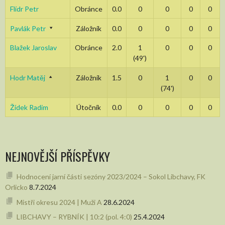
Flídr Petr
Obránce
0.0
0
0
0
0
Pavlák Petr
Záložník
0.0
0
0
0
0
Blažek Jaroslav
Obránce
2.0
1
0
0
0
(49')
Hodr Matěj
Záložník
1.5
0
1
0
0
(74')
Žídek Radim
Útočník
0.0
0
0
0
0
NEJNOVĚJŠÍ PŘÍSPĚVKY
Hodnocení jarní části sezóny 2023/2024 – Sokol Libchavy, FK
Orlicko
8.7.2024
Mistři okresu 2024 | Muži A
28.6.2024
LIBCHAVY – RYBNÍK | 10:2 (pol. 4:0)
25.4.2024