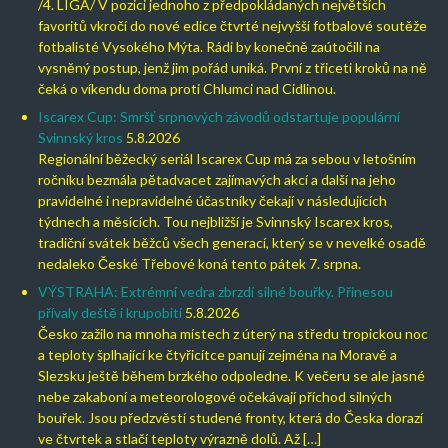
/4. LIGA/ V pozici jednoho z předpokládaných největších
favoritů vkročí do nové edice čtvrté nejvyšší fotbalové soutěže
fotbalisté Vysokého Mýta. Rádi by konečně zaútočili na
vysněný postup, jenž jim pořád uniká. První z třiceti kroků na ně
čeká o víkendu doma proti Chlumci nad Cidlinou.
Iscarex Cup: Smršť srpnových závodů odstartuje populární
Svinnský kros
5.8.2026
Regionální běžecký seriál Iscarex Cup má za sebou v letošním
ročníku bezmála pětadvacet zajímavých akcí a další na jeho
pravidelné i nepravidelné účastníky čekají v následujících
týdnech a měsících. Tou nejbližší je Svinnský Iscarex kros,
tradiční svátek běžců všech generací, který se v nevelké osadě
nedaleko České Třebové koná tento pátek 7. srpna.
VÝSTRAHA: Extrémní vedra zbrzdí silné bouřky. Přinesou
přívaly deště i krupobití
5.8.2026
Česko zažilo na mnoha místech z úterý na středu tropickou noc
a teploty šplhající ke čtyřicítce panují zejména na Moravě a
Slezsku ještě během brzkého odpoledne. K večeru se ale jasné
nebe zakaboní a meteorologové očekávají příchod silných
bouřek. Jsou předzvěstí studené fronty, která do Česka dorazí
ve čtvrtek a stlačí teploty výrazně dolů. Až […]