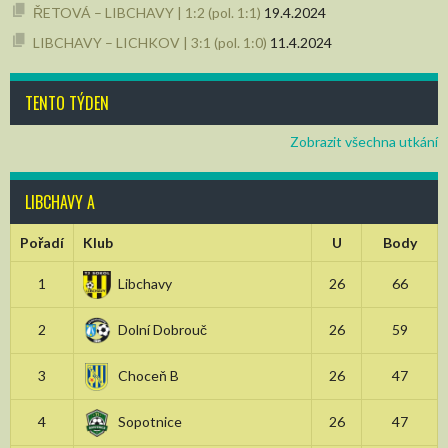
ŘETOVÁ – LIBCHAVY | 1:2 (pol. 1:1)
19.4.2024
LIBCHAVY – LICHKOV | 3:1 (pol. 1:0)
11.4.2024
TENTO TÝDEN
Zobrazit všechna utkání
LIBCHAVY A
Pořadí
Klub
U
Body
1
Libchavy
26
66
2
Dolní Dobrouč
26
59
3
Choceň B
26
47
4
Sopotnice
26
47