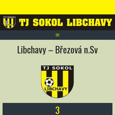
Skip
to
content
Libchavy – Březová n.Sv
3