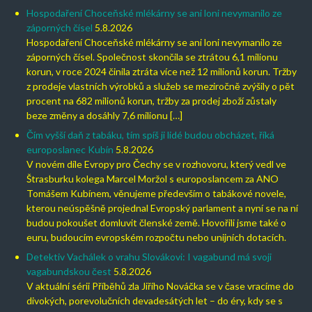
Hospodaření Choceňské mlékárny se ani loni nevymanilo ze
záporných čísel
5.8.2026
Hospodaření Choceňské mlékárny se ani loni nevymanilo ze
záporných čísel. Společnost skončila se ztrátou 6,1 milionu
korun, v roce 2024 činila ztráta více než 12 milionů korun. Tržby
z prodeje vlastních výrobků a služeb se meziročně zvýšily o pět
procent na 682 milionů korun, tržby za prodej zboží zůstaly
beze změny a dosáhly 7,6 milionu […]
Čím vyšší daň z tabáku, tím spíš ji lidé budou obcházet, říká
europoslanec Kubín
5.8.2026
V novém díle Evropy pro Čechy se v rozhovoru, který vedl ve
Štrasburku kolega Marcel Moržol s europoslancem za ANO
Tomášem Kubínem, věnujeme především o tabákové novele,
kterou neúspěšně projednal Evropský parlament a nyní se na ní
budou pokoušet domluvit členské země. Hovořili jsme také o
euru, budoucím evropském rozpočtu nebo unijních dotacích.
Detektiv Vachálek o vrahu Slovákovi: I vagabund má svoji
vagabundskou čest
5.8.2026
V aktuální sérii Příběhů zla Jiřího Nováčka se v čase vracíme do
divokých, porevolučních devadesátých let – do éry, kdy se s