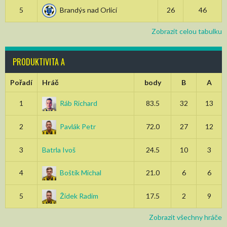
5
Brandýs nad Orlicí
26
46
Zobrazit celou tabulku
PRODUKTIVITA A
Pořadí
Hráč
body
B
A
1
Ráb Richard
83.5
32
13
2
Pavlák Petr
72.0
27
12
3
Batrla Ivoš
24.5
10
3
4
Boštík Michal
21.0
6
6
5
Žídek Radim
17.5
2
9
Zobrazit všechny hráče