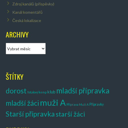
Zdroj kanálů (příspěvky)
Kanál komentářů
Česká lokalizace
ARCHIVY
A
r
c
h
i
ŠTÍTKY
v
y
mladší přípravka
dorost
klub
fotalový kemp
muži A
mladší žáci
Přípravky
Příprava Muži A
Starší přípravka
starší žáci