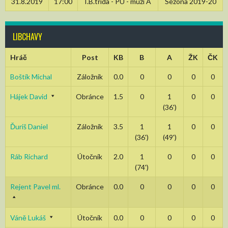
31.8.2019
17:00
I.B.třída - PU - muži A
Sezóna 2019-20
LIBCHAVY
Hráč
Post
KB
B
A
ŽK
ČK
Boštík Michal
Záložník
0.0
0
0
0
0
Hájek David
Obránce
1.5
0
1
0
0
(36')
Ďuriš Daniel
Záložník
3.5
1
1
0
0
(36')
(49')
Ráb Richard
Útočník
2.0
1
0
0
0
(74')
Rejent Pavel ml.
Obránce
0.0
0
0
0
0
Váně Lukáš
Útočník
0.0
0
0
0
0