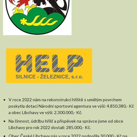
V roce 2022 nám na rekonstrukci hřiště s umělým povrchem
poskytla dotaci Národní sportovní agentura ve výši: 4.850.380,- Kč
a obec Libchavy ve výši: 2.300.000,- Kč.
Na činnost, údržbu hřišť a příspěvek na správce jsme od obce
Libchavy pro rok 2022 dostali: 285.000,- Kč.
Obec České Libchavy nás v roce 2022 podpořila 30.000,- Kč na