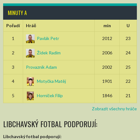
MINUTY A
Pořadí
Hráč
min
U
1
Pavlák Petr
2012
23
2
Žídek Radim
2006
24
3
Provazník Adam
2002
25
4
Motyčka Matěj
1901
22
5
Horníček Filip
1846
21
Zobrazit všechny hráče
LIBCHAVSKÝ FOTBAL PODPORUJÍ:
Libchavský fotbal podporují: